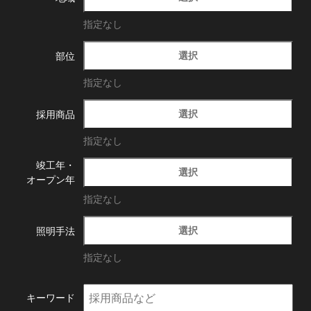
指定なし
選択
部位
指定なし
選択
採用商品
指定なし
竣工年・
選択
オープン年
指定なし
選択
照明手法
指定なし
キーワード