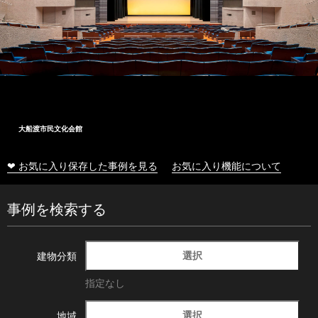
大船渡市民文化会館
❤ お気に入り保存した事例を見る
お気に入り機能について
事例を検索する
選択
建物分類
指定なし
選択
地域