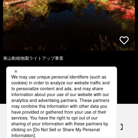
東山動植物園ライトアップ事業
1
2
3
4
5
パナソニックの電気設備 SNSアカウント