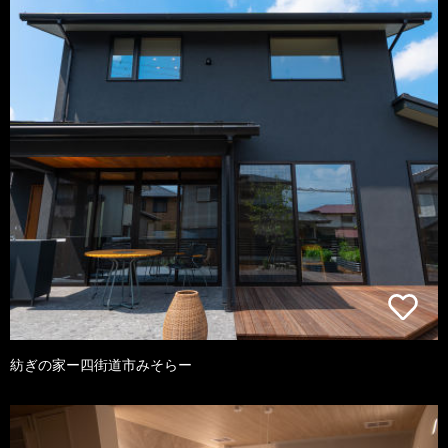
紡ぎの家ー四街道市みそらー