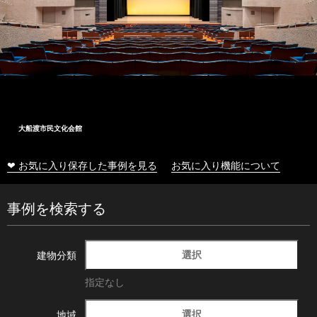
大船渡市民文化会館
❤ お気に入り保存した事例を見る
お気に入り機能について
事例を検索する
選択
建物分類
指定なし
選択
地域