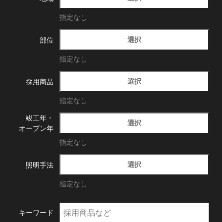
指定なし
選択
部位
指定なし
選択
採用商品
指定なし
竣工年・
選択
オープン年
指定なし
選択
照明手法
指定なし
キーワード