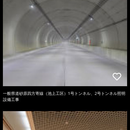
一般県道砂原四方寄線（池上工区）1号トンネル、2号トンネル照明
設備工事