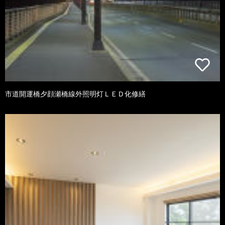
市道開運橋夕顔瀬橋線外照明灯ＬＥＤ化修繕