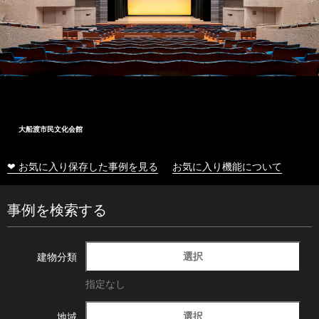
大船渡市民文化会館
❤ お気に入り保存した事例を見る
お気に入り機能について
事例を検索する
選択
建物分類
指定なし
選択
地域