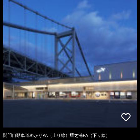
関門自動車道めかりPA（上り線）壇之浦PA（下り線）