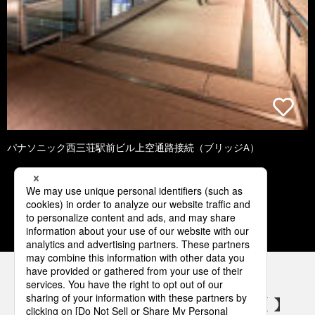
パナソニック西三荘駅前ビル上空通路接続（ブリッジA）
1
2
3
4
5
パナソニックの電気設備 SNSアカウント