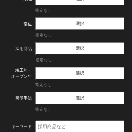
指定なし
選択
部位
指定なし
選択
採用商品
指定なし
竣工年・
選択
オープン年
指定なし
選択
照明手法
指定なし
キーワード