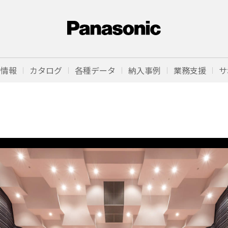
品情報
カタログ
各種データ
納入事例
業務支援
サ