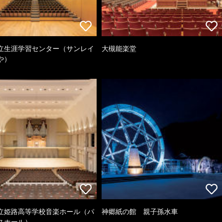
立生涯学習センター（サンレイ
大槻能楽堂
や）
立姫路高等学校音楽ホール（パ
神郷紙の館 親子孫水車
スホール）