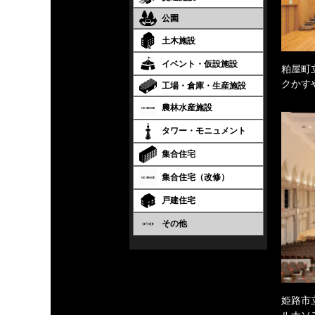
公園
土木施設
イベント・仮設施設
粕屋町
クかす
工場・倉庫・生産施設
農林水産施設
タワー・モニュメント
集合住宅
集合住宅（改修）
戸建住宅
その他
姫路市
ルナソ