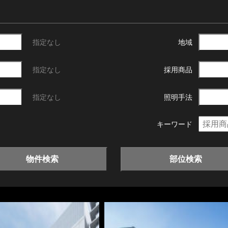
指定なし
地域
指定なし
採用商品
指定なし
照明手法
キーワード
物件検索
部位検索