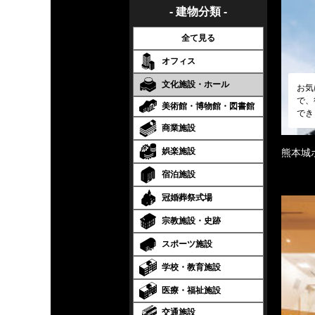
- 建物分類 -
全て見る
オフィス
文化施設・ホール
お気
で、
美術館・博物館・図書館
でき
商業施設
娯楽施設
熊本城
宿泊施設
冠婚葬祭式場
宗教施設・史跡
スポーツ施設
学校・教育施設
医療・福祉施設
交通施設