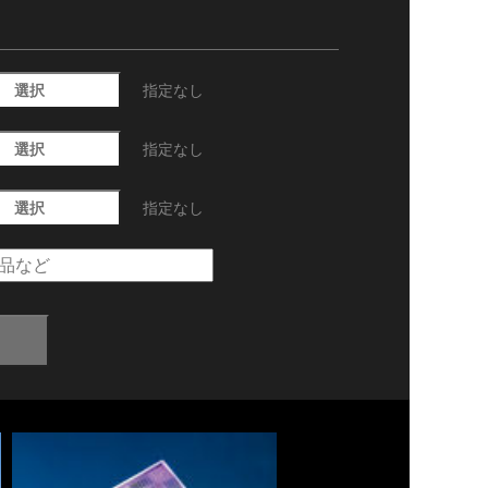
選択
指定なし
選択
指定なし
選択
指定なし