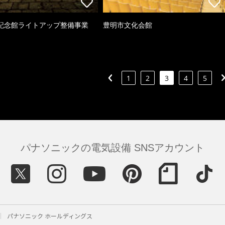
記念館ライトアップ整備事業
豊明市文化会館
1
2
3
4
5
パナソニックの電気設備 SNSアカウント
パナソニック ホールディングス