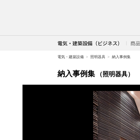
電気・建築設備（ビジネス）
商
電気・建築設備
照明器具
納入事例集
納入事例集
（照明器具）