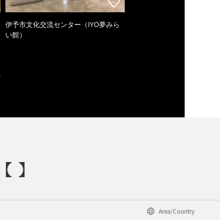
伊予市文化交流センター（IYO夢みら
い館）
Area/Country