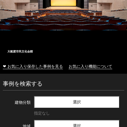
大船渡市民文化会館
❤ お気に入り保存した事例を見る
お気に入り機能について
事例を検索する
選択
建物分類
指定なし
選択
地域