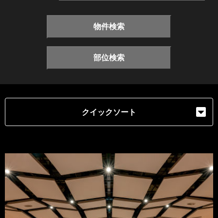
物件検索
部位検索
クイックソート