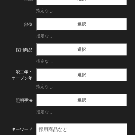
指定なし
選択
部位
指定なし
選択
採用商品
指定なし
竣工年・
選択
オープン年
指定なし
選択
照明手法
指定なし
キーワード