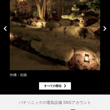
外構・街路
外構
すべての部位
パナソニックの電気設備 SNSアカウント