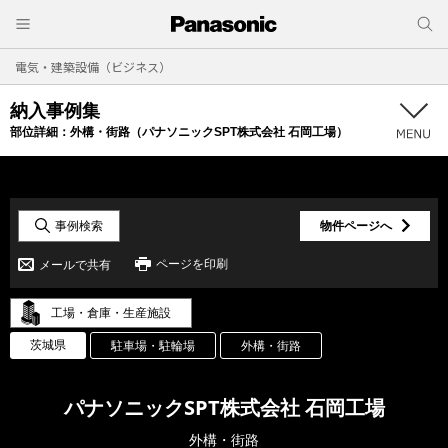
電気・建築設備（ビジネス）
納入事例集
部位詳細：
外構・街路（パナソニックSPT株式会社 石岡工場）
事例検索
物件ページへ
ページを印刷
メールで共有
工場・倉庫・生産施設
茨城県
駐車場・駐輪場
外構・街路
パナソニックSPT株式会社 石岡工場
外構・街路