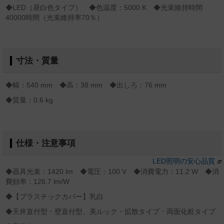
◆LED（昼白色タイプ） ◆色温度：5000 K ◆光束維持時間
40000時間（光束維持率70％）
寸法・質量
◆幅：540 mm ◆高：38 mm ◆出しろ：76 mm
◆質量：0.6 kg
仕様・注意事項
LED照明の安心品質
◆器具光束：1420 lm ◆電圧：100 V ◆消費電力：11.2 W ◆消
費効率：126.7 lm/W
◆【プラスチックカバー】乳白
◆天井直付型・壁直付型、美ルック・拡散タイプ・両面化粧タイプ