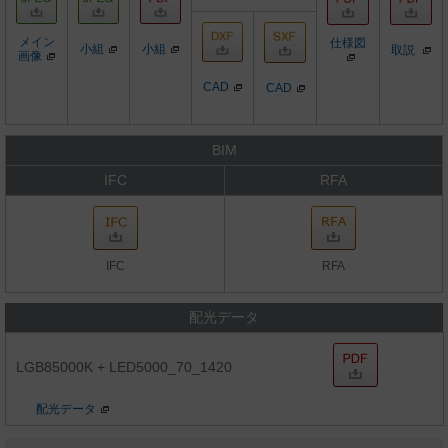
メイン
仕様図
小組
小組
取説
画像
CAD
CAD
BIM
IFC
RFA
IFC
RFA
配光データ
LGB85000K + LED5000_70_1420
配光データ