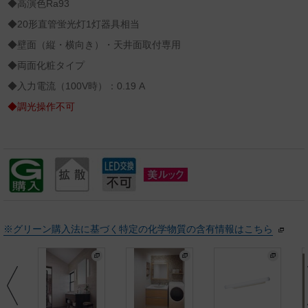
◆高演色Ra93
◆20形直管蛍光灯1灯器具相当
◆壁面（縦・横向き）・天井面取付専用
◆両面化粧タイプ
◆入力電流（100V時）：0.19 A
◆調光操作不可
※グリーン購入法に基づく特定の化学物質の含有情報はこちら