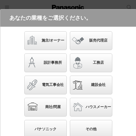
あなたの業種をご選択ください。
電気・建築設備（ビジネス）
フリーワード
品番・キーワード
検索
施主/オーナー
販売代理店
LGB85000K LE1
設計事務所
工務店
電気工事会社
建設会社
ブックマーク
NEW
かんたん照度計算
商社/問屋
ハウスメーカー
天井直付型・壁直付型 LED（昼白色） ブラケット
美ルック・拡散タイプ・両面化粧タイプ 直管形蛍光灯
パナソニック
その他
FL20形1灯器具相当