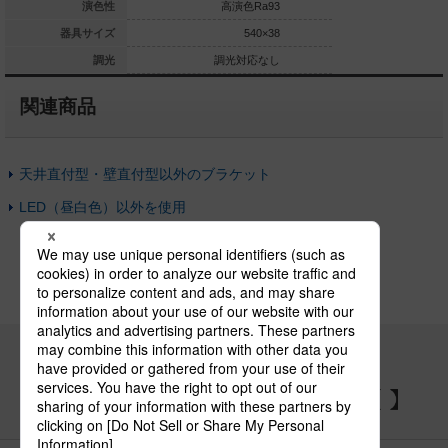
Ra83
演色性
高演色Ra93
高演
280×280
器具サイズ
540×38
調光対応
調光
調光対応なし
調光
関連商品
天井直付型・壁直付型以外のブラケット
LED（昼白色）以外を使用
パナソニックの電気設備 SNSアカウント