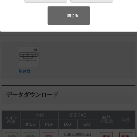
◆工場在庫品
◆希望小売価格 29,300 円（税抜）
閉じる
LED内蔵、電源ユニット内蔵
取付図
データダウンロード
小組
姿図CAD
メイン
商品
取説
画像
仕様図
JPEG
PDF
DXF
SXF
LGB85000KLE1