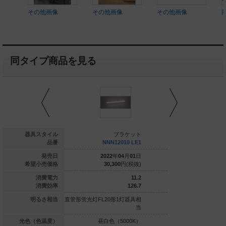
その他画像
その他画像
その他画像
同タイプ商品を見る
ブラケット
器具スタイル
ブラケット
ブ
XLGE8019 CT1
品番
NNN12010 LE1
NNN120
024
年
02
月
21
日
発売日
2022
年
04
月
01
日
2022
年
0
45,200
円(税抜)
希望小売価格
30,300
円(税抜)
30,300
7.4
消費電力
11.2
66.8
消費効率
126.7
0形1灯器具相当
明るさ相当
直管形蛍光灯FL20形1灯器具相
直管形蛍光灯FL20形1
当
白色（5000K）
光色（色温度）
昼白色（5000K）
白色（4