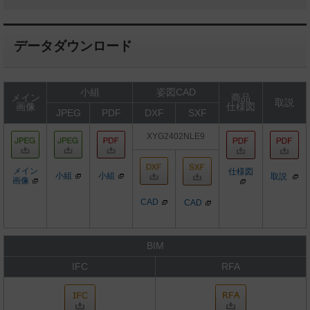
データダウンロード
小組
姿図CAD
メイン
商品
取説
画像
仕様図
JPEG
PDF
DXF
SXF
XYG2402NLE9
メイン
仕様図
小組
小組
取説
画像
CAD
CAD
BIM
IFC
RFA