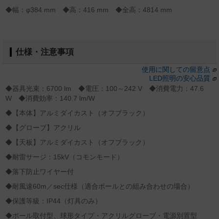
◆幅：φ384 mm ◆高：416 mm ◆全高：4814 mm
仕様・注意事項
使用に関しての留意点
LED照明の安心品質
◆器具光束：6700 lm ◆電圧：100～242 V ◆消費電力：47.6
W ◆消費効率：140.7 lm/W
◆【本体】アルミダイカスト（オフブラック）
◆【グローブ】アクリル
◆【天板】アルミダイカスト（オフブラック）
◆耐雷サージ：15kV（コモンモード）
◆落下防止ワイヤー付
◆耐風速60m／sec仕様（適合ポールとの組み合わせの場合）
◆保護等級：IP44（灯具のみ）
◆ポール取付型、球形タイプ・アクリルグローブ・電源別置型