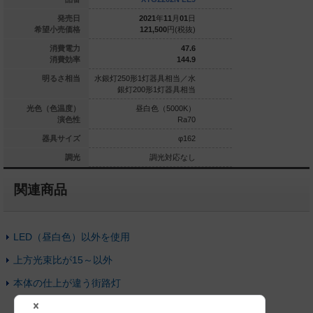
026
年
06
月
01
日
発売日
2021
年
11
月
01
日
2021
年
1
286,000
円(税抜)
希望小売価格
121,500
円(税抜)
183,400
21
消費電力
47.6
109.5
消費効率
144.9
0形1灯器具相当
明るさ相当
水銀灯250形1灯器具相当／水
水銀灯250形1灯器具
銀灯200形1灯器具相当
銀灯200形1灯
球色（3000K）
光色（色温度）
昼白色（5000K）
昼白色（5
Ra85
演色性
Ra70
φ384
器具サイズ
φ162
調光対応なし
調光
調光対応なし
調光
関連商品
LED（昼白色）以外を使用
上方光束比が15～以外
本体の仕上が違う街路灯