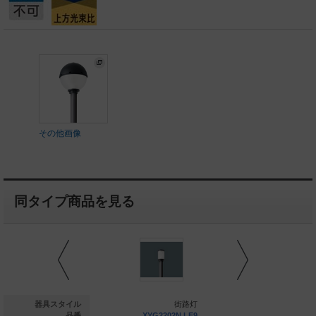
その他画像
同タイプ商品を見る
街路灯
器具スタイル
街路灯
NYG2501R LE9
品番
XYG2202N LE9
XYG230