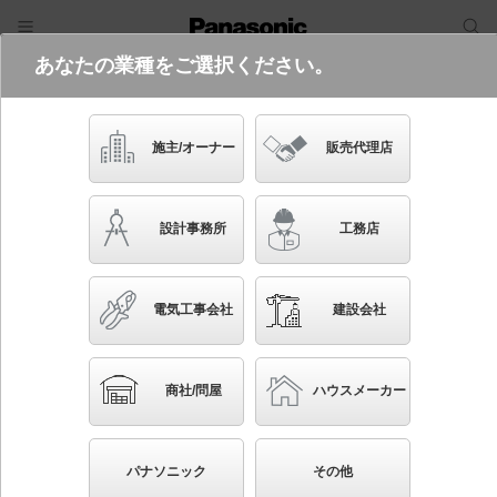
あなたの業種をご選択ください。
電気・建築設備（ビジネス）
フリーワード
品番・キーワード
検索
施主/オーナー
販売代理店
XYG2402N LE9
設計事務所
工務店
電気工事会社
建設会社
ブックマーク
NEW
かんたん照度計算
商社/問屋
ハウスメーカー
リニューアル用 ポール取付型 LED（昼白色） モー
ルライト 球形タイプ・アクリルグローブ・電源別置
パナソニック
その他
型 防まつ型（灯具のみ） KAELUMINA（カエルミ