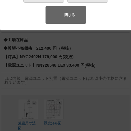
ナ） 水銀灯250形1灯器具相当／水銀灯200形1灯器具相
当 750形／550形
閉じる
バリュアブル商品
（省エネ・デザイン性・配光制御など様々なご
要望にお応えできる商品群です。）
◆工場在庫品
◆希望小売価格 212,400 円（税抜）
【灯具】NYG2402N 179,000 円(税抜)
【電源ユニット】NNY28548 LE9 33,400 円(税抜)
LED内蔵、電源ユニット別置（電源ユニットは希望小売価格に含ま
れています）
施設用寸法
照度分布図
図