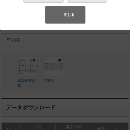
φ150 パネル付型 非常灯用ハロゲン電球13形1灯器具
相当 非常灯用ハロゲン電球13形
閉じる
◆工場在庫品
◆希望小売価格 89,100 円（税抜）
LED内蔵
施設用寸法
配置表
図
データダウンロード
小組
姿図CAD
メイン
商品