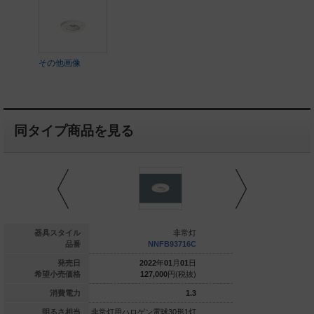
その他画像
同タイプ商品を見る
非常灯
器具スタイル
非常灯
NNFB84715
品番
NNFB93716C
NNFB
022
年
10
月
01
日
発売日
2022
年
01
月
01
日
2022
年
0
112,000
円(税抜)
希望小売価格
127,000
円(税抜)
127,000
6.6
消費電力
1.3
電球100V50形
明るさ相当
非常灯用ハロゲン電球30形1灯
非常灯用ハロゲン電球3