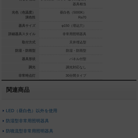
W）1灯器具相当
器具相当
白色（5000K）
光色（色温度）
昼白色（5000K）
昼白色（5
Ra70
演色性
Ra70
φ150（埋込穴）
器具サイズ
φ150（埋込穴）
φ150
非常用照明器具
詳細器具スタイル
非常用照明器具
非常用
天井埋込型
取付方式
天井埋込型
天
防湿・防雨型
防湿・防雨型
防湿・防雨型
防湿
パネル付型
器具形状
パネル付型
パ
調光対応なし
調光
調光対応なし
調光
非常時点灯
30分間タイプ
30分
関連商品
LED（昼白色）以外を使用
防湿型非常用照明器具
防噴流型非常用照明器具