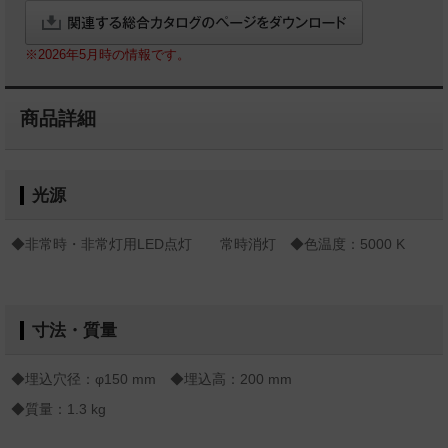
※2026年5月時の情報です。
商品詳細
光源
◆非常時・非常灯用LED点灯 常時消灯 ◆色温度：5000 K
寸法・質量
◆埋込穴径：φ150 mm ◆埋込高：200 mm
◆質量：1.3 kg