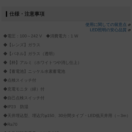
仕様・注意事項
使用に関しての留意点
LED照明の安心品質
◆電圧：100～242 V ◆消費電力：1 W
◆【レンズ】ガラス
◆【パネル】ガラス（透明）
◆【枠】アルミ（ホワイトつや消し仕上）
◆【蓄電池】ニッケル水素蓄電池
◆点検スイッチ付
◆充電モニタ（緑）付
◆自己点検スイッチ付
◆IP23 防湿
◆天井埋込型、埋込穴φ150、30分間タイプ・LED低天井用（～3m）
◆Ra70