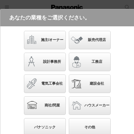
あなたの業種をご選択ください。
電気・建築設備（ビジネス）
フリーワード
品番・キーワード
検索
施主/オーナー
販売代理店
NNFB91715C
設計事務所
工務店
電気工事会社
建設会社
ブックマーク
NEW
かんたん照度計算
商社/問屋
ハウスメーカー
天井埋込型 LED（昼白色） 非常用照明器具 30分間
タイプ・LED低天井用（～3m） 防湿型・防雨型・自己
パナソニック
その他
点検スイッチ付・リモコン自己点検機能付／埋込穴