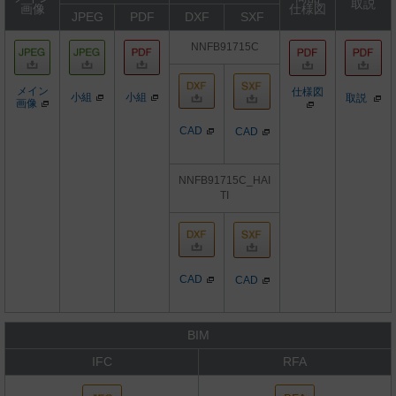
取説
画像
仕様図
JPEG
PDF
DXF
SXF
NNFB91715C
メイン
仕様図
小組
小組
取説
画像
CAD
CAD
NNFB91715C_HAI
TI
CAD
CAD
BIM
IFC
RFA