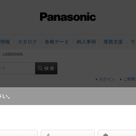
品情報
カタログ
各種データ
納入事例
業務支援
サ
LGB85000K
ード
ログイン
ご利用
さい。
天井直付型・壁直付型 LED（昼白色） ブ
両面化粧タイプ 直管形蛍光灯FL20形1灯器