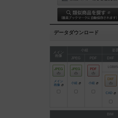
データダウンロード
小組
姿図
メイン
画像
JPEG
PDF
DXF
LGB85
メイン
小組
小組
画像
CAD
BIM