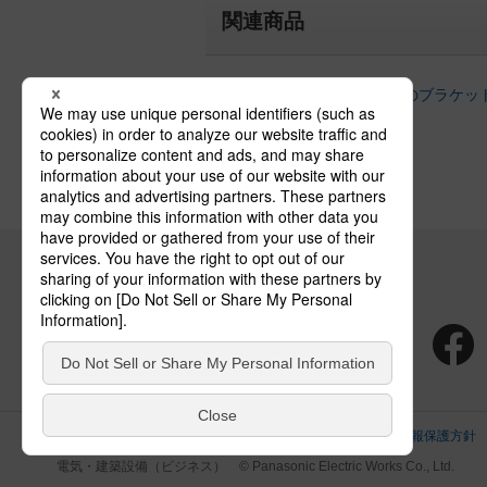
関連商品
天井直付型・壁直付型以外のブラケッ
サイトのご利用にあたって
クッキーポリシー
個人情報保護方針
電気・建築設備（ビジネス）
© Panasonic Electric Works Co., Ltd.