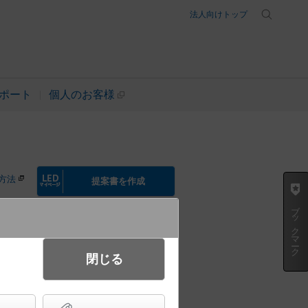
法人向けトップ
ポート
個人のお客様
方法
提案書を作成
ブックマーク
閉じる
ラケット 美ルック・拡散タイプ・
具相当