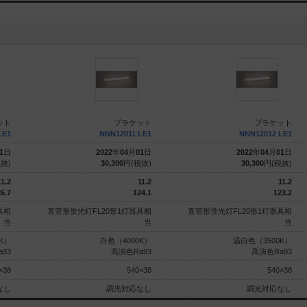
ット
ブラケット
ブラケット
LE1
NNN12011 LE1
NNN12012 LE1
1
日
2022
年
04
月
01
日
2022
年
04
月
01
日
抜)
30,300
円(税抜)
30,300
円(税抜)
11.2
11.2
11.2
6.7
124.1
123.2
具相
直管形蛍光灯FL20形1灯器具相
直管形蛍光灯FL20形1灯器具相
当
当
当
K）
白色（4000K）
温白色（3500K）
93
高演色Ra93
高演色Ra93
×38
540×38
540×38
なし
調光対応なし
調光対応なし