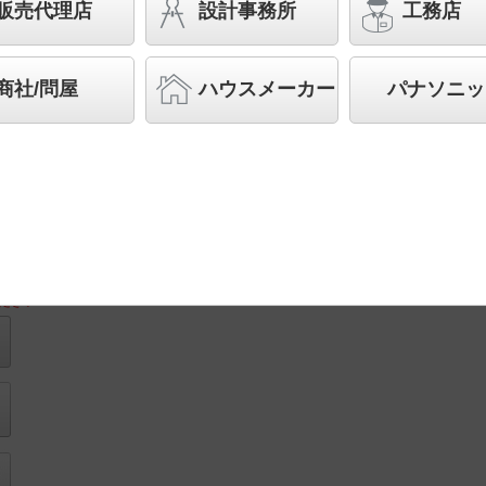
販売代理店
設計事務所
工務店
◆工場在庫品
◆希望小売価格 29,300 円（税抜）
商社/問屋
ハウスメーカー
パナソニッ
LED内蔵、電源ユニット内蔵
取付図
ださい