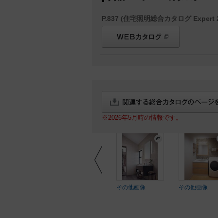
P.837 (住宅照明総合カタログ Expert 2
※2026年5月時の情報です。
ftEYE
SoftEYE
その他画像
その他画像