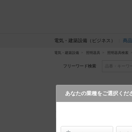
電気・建築設備（ビジネス）
商
電気・建築設備
照明器具
照明器具検索
フリーワード検索
品番・キーワ
あなたの業種をご選択くだ
LGB85000K LE1