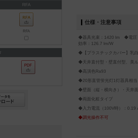
RFA
仕様・注意事項
RFA
◆器具光束：1420 lm ◆電圧
効率：126.7 lm/W
タ
◆【プラスチックカバー】乳
◆天井直付型・壁直付型、美
◆高演色Ra93
◆20形直管蛍光灯1灯器具相当
◆壁面（縦・横向き）・天井
◆両面化粧タイプ
◆入力電流（100V時）：0.19 
◆調光操作不可