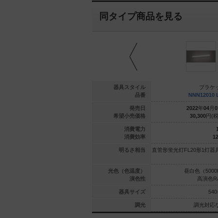
同タイプ商品を見る
ブラケット
ブラケット
器具スタイル
ブラケ
E8017 CT1
XLGE8019 CT1
品番
NNN12010 
年
02
月
21
日
2024
年
02
月
21
日
発売日
2022
年
04
月
0
200
円(税抜)
45,200
円(税抜)
希望小売価格
30,300
円(税
7.4
7.4
消費電力
66.8
66.8
消費効率
12
1灯器具相当
白熱電球60形1灯器具相当
明るさ相当
直管形蛍光灯FL20形1灯器
（2700K）
昼白色（5000K）
光色（色温度）
昼白色（5000
Ra83
Ra83
演色性
高演色Ra
280×280
280×280
器具サイズ
540
調光対応
調光対応
調光
調光対応