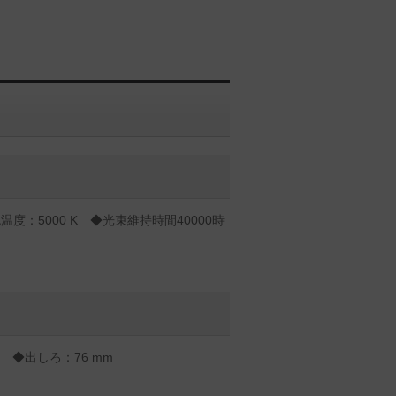
度：5000 K ◆光束維持時間40000時
m ◆出しろ：76 mm