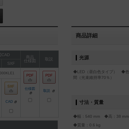
商品詳細
CAD
商品
光源
取説
仕様図
SXF
◆LED（昼白色タイプ） ◆色温
000KLE1
間（光束維持率70％）
仕様図
取説
CAD
寸法・質量
◆幅：540 mm ◆高：38 m
◆質量：0.6 kg