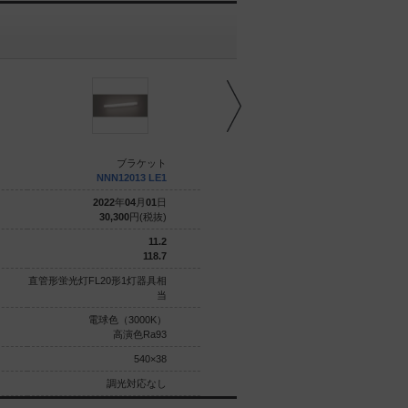
ブラケット
ブラケット
NNN12013 LE1
LGB85039K LE1
2022
年
04
月
01
日
2022
年
04
月
21
日
30,300
円(税抜)
29,300
円(税抜)
11.2
11.2
118.7
116
直管形蛍光灯FL20形1灯器具相
直管形蛍光灯FL20形1灯器具相
当
当
電球色（3000K）
電球色（2700K）
高演色Ra93
高演色Ra93
540×38
540×38
調光対応なし
調光対応なし