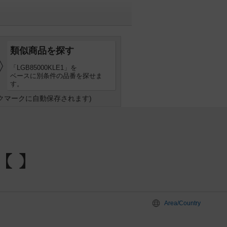
類似商品を探す
「LGB85000KLE1」を
ベースに別条件の品番を探せま
す。
クマークに自動保存されます)
Area/Country