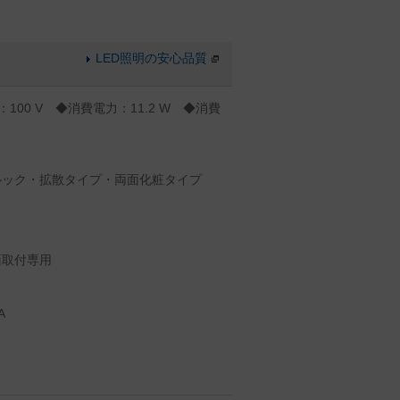
LED照明の安心品質
：100 V ◆消費電力：11.2 W ◆消費
白
ルック・拡散タイプ・両面化粧タイプ
面取付専用
A