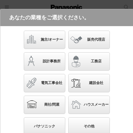
あなたの業種をご選択ください。
電気・建築設備（ビジネス）
フリーワード
品番・キーワード
検索
施主/オーナー
販売代理店
LRD1100N LE1
設計事務所
工務店
起動方式違いの商品を見る
電気工事会社
建設会社
ブックマーク
NEW
かんたん照度計算
商社/問屋
ハウスメーカー
天井埋込型 LED（昼白色） ダウンライト 浅型8H・
高気密SB形・拡散タイプ（マイルド配光） 防湿型・防
パナソニック
その他
雨型／埋込穴φ100 白熱電球60形1灯器具相当