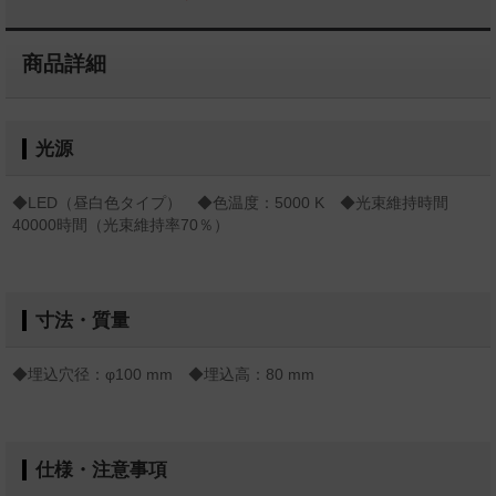
商品詳細
光源
◆LED（昼白色タイプ） ◆色温度：5000 K ◆光束維持時間
40000時間（光束維持率70％）
寸法・質量
◆埋込穴径：φ100 mm ◆埋込高：80 mm
仕様・注意事項