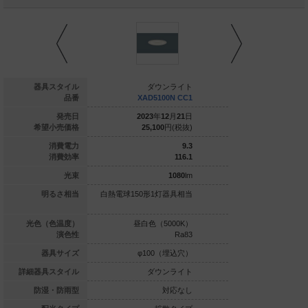
ダウンライト
器具スタイル
ダウンライト
ダウ
LGD1120V LE1
品番
XAD5100N CC1
XAD510
020
年
04
月
21
日
発売日
2023
年
12
月
21
日
2023
年
1
8,400
円(税抜)
希望小売価格
25,100
円(税抜)
25,100
4.5
消費電力
9.3
107.7
消費効率
116.1
485
lm
光束
1080
lm
ル電球60形1灯器
明るさ相当
白熱電球150形1灯器具相当
白熱電球150形1灯
具相当
白色（3500K）
光色（色温度）
昼白色（5000K）
温白色（3
Ra83
演色性
Ra83
φ100（埋込穴）
器具サイズ
φ100（埋込穴）
φ100
ダウンライト
詳細器具スタイル
ダウンライト
ダウ
対応なし
防湿・防雨型
対応なし