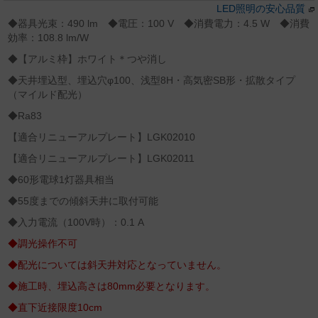
LED照明の安心品質
◆器具光束：490 lm ◆電圧：100 V ◆消費電力：4.5 W ◆消費
効率：108.8 lm/W
◆【アルミ枠】ホワイト＊つや消し
◆天井埋込型、埋込穴φ100、浅型8H・高気密SB形・拡散タイプ
（マイルド配光）
◆Ra83
【適合リニューアルプレート】LGK02010
【適合リニューアルプレート】LGK02011
◆60形電球1灯器具相当
◆55度までの傾斜天井に取付可能
◆入力電流（100V時）：0.1 A
◆調光操作不可
◆配光については斜天井対応となっていません。
◆施工時、埋込高さは80mm必要となります。
◆直下近接限度10cm