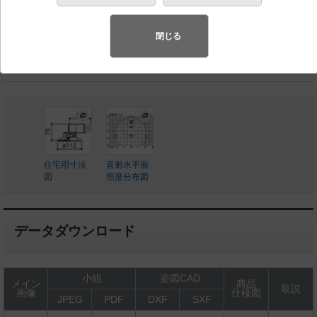
◆工場在庫品
◆希望小売価格 5,100 円（税抜）
閉じる
LED内蔵、電源ユニット内蔵
住宅用寸法
直射水平面
図
照度分布図
データダウンロード
小組
姿図CAD
メイン
商品
取説
画像
仕様図
JPEG
PDF
DXF
SXF