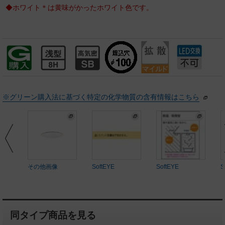
◆ホワイト＊は黄味がかったホワイト色です。
※グリーン購入法に基づく特定の化学物質の含有情報はこちら
その他画像
SoftEYE
SoftEYE
S
同タイプ商品を見る