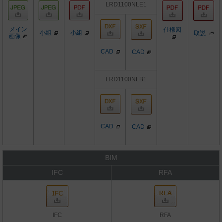
LRD1100NLE1
メイン
仕様図
小組
小組
取説
画像
CAD
CAD
LRD1100NLB1
CAD
CAD
BIM
IFC
RFA
IFC
RFA