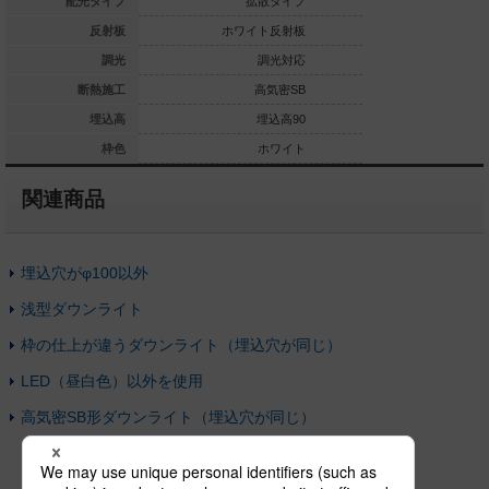
集光タイプ
配光タイプ
拡散タイプ
拡
ホワイト反射板
反射板
ホワイト反射板
ホワイ
調光対応なし
調光
調光対応
高気密SB
断熱施工
高気密SB
高
埋込高80
埋込高
埋込高90
ホワイト
枠色
ホワイト
関連商品
埋込穴がφ100以外
浅型ダウンライト
枠の仕上が違うダウンライト（埋込穴が同じ）
LED（昼白色）以外を使用
高気密SB形ダウンライト（埋込穴が同じ）