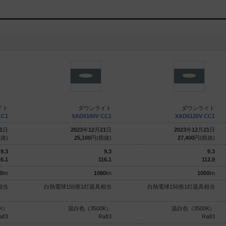
イト
ダウンライト
ダウンライト
CC1
XAD5100V CC1
XAD5120V CC1
1
日
2023
年
12
月
21
日
2023
年
12
月
21
日
抜)
25,100
円(税抜)
27,400
円(税抜)
9.3
9.3
9.3
6.1
116.1
112.9
0
lm
1080
lm
1050
lm
相当
白熱電球150形1灯器具相当
白熱電球150形1灯器具相当
K）
温白色（3500K）
温白色（3500K）
a83
Ra83
Ra83