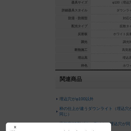
00（埋込穴）
φ100（埋込穴）
器具サイズ
φ100（埋込
ウンライト
ダウンライト
詳細器具スタイル
ダウンラ
対応なし
対応なし
防湿・防雨型
対応
拡散タイプ
集光タイプ
配光タイプ
拡散タ
イト反射板
ホワイト反射板
反射板
ホワイト反
光対応なし
調光対応なし
調光
調光
高気密SB
高気密SB
断熱施工
高気密
埋込高45
埋込高80
埋込高
埋込高
ホワイト
ホワイト
枠色
ホワ
関連商品
埋込穴がφ100以外
枠の仕上が違うダウンライト（埋込穴
同じ）
高気密SB形ダウンライト（埋込穴が同
じ）