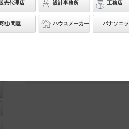
器具相当
販売代理店
設計事務所
工務店
◆工場在庫品
◆希望小売価格 9,700 円（税抜）
商社/問屋
ハウスメーカー
パナソニッ
LED内蔵、電源ユニット内蔵
住宅用寸法
直射水平面
図
照度分布図
ださい