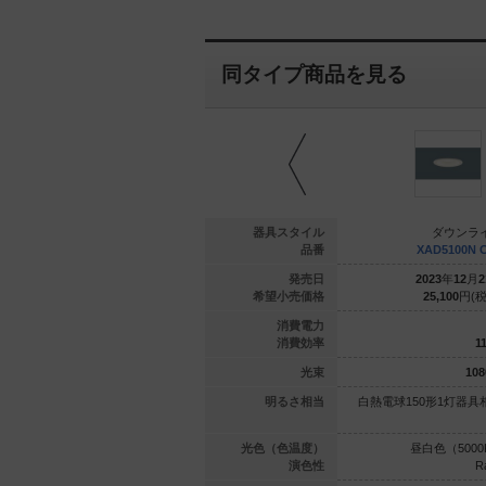
同タイプ商品を見る
ウンライト
ダウンライト
器具スタイル
ダウンラ
B9512 LE1
LGD1120V LE1
品番
XAD5100N 
年
04
月
21
日
2020
年
04
月
21
日
発売日
2023
年
12
月
2
300
円(税抜)
8,400
円(税抜)
希望小売価格
25,100
円(税
4.5
4.5
消費電力
108.8
107.7
消費効率
11
490
lm
485
lm
光束
108
1灯器具相当
110Vダイクール電球60形1灯器
明るさ相当
白熱電球150形1灯器具
具相当
（5000K）
温白色（3500K）
光色（色温度）
昼白色（5000
Ra83
Ra83
演色性
R