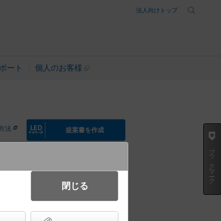
法人向けトップ
ポート
個人のお客様
方法
提案書を作成
ブックマーク
閉じる
浅型8H・高気密SB形・ビーム角
0 110Vダイクール電球60形1灯