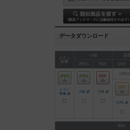
データダウンロード
小組
姿図
メイン
画像
JPEG
PDF
DXF
LRD1
メイン
小組
小組
画像
CAD
BIM