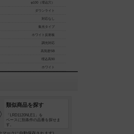
φ100（埋込穴）
φ100（埋込穴）
ダウンライト
ダウンライト
対応なし
対応なし
集光タイプ
集光タイプ
ホワイト反射板
ホワイト反射板
調光対応
調光対応
高気密SB
高気密SB
埋込高90
埋込高90
ホワイト
ホワイト
類似商品を探す
「LRD1120NLE1」を
ベースに別条件の品番を探せま
す。
クマークに自動保存されます)