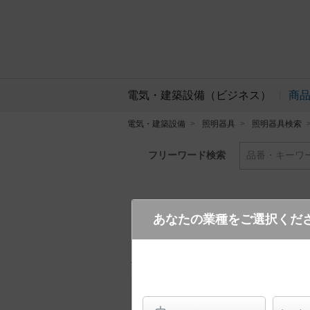
電気・建築設備（ビジネス）
商
電気・建築設備
照明器具
照明器具検索
フリーワード検索
品番・キーワ
あなたの業種をご選択くだ
LRD1120N LE1