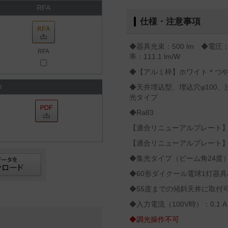
RFA
仕様・注意事項
◆器具光束：500 lm ◆電圧：
RFA
率：111.1 lm/W
◆【アルミ枠】ホワイト＊つ
タ
◆天井埋込型、埋込穴φ100、
光タイプ
◆Ra83
【適合リニューアルプレート】LG
【適合リニューアルプレート】LG
◆集光タイプ（ビーム角24度
◆60形ダイクール電球1灯器具
◆55度までの傾斜天井に取付
◆入力電流（100V時）：0.1 A
◆調光操作不可