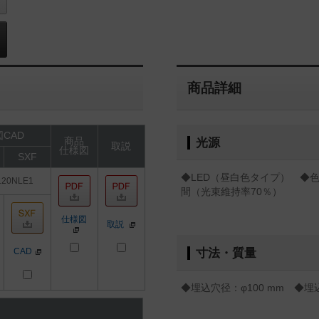
商品詳細
CAD
商品
光源
取説
仕様図
SXF
◆LED（昼白色タイプ） ◆色温
120NLE1
間（光束維持率70％）
仕様図
取説
CAD
寸法・質量
◆埋込穴径：φ100 mm ◆埋込