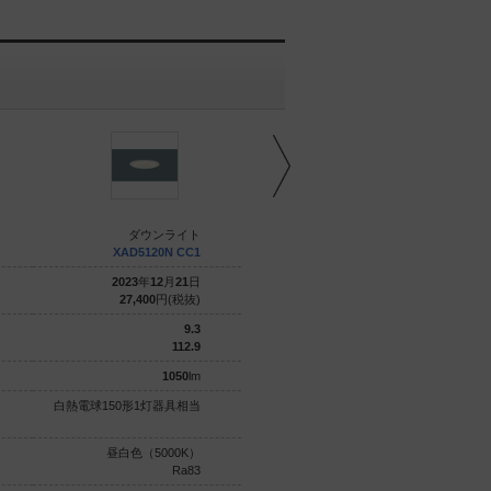
ダウンライト
ダウンライト
XAD5120N CC1
XAD5160N CC1
2023
年
12
月
21
日
2023
年
12
月
21
日
27,400
円(税抜)
27,400
円(税抜)
9.3
9.3
112.9
112.9
1050
lm
1050
lm
白熱電球150形1灯器具相当
白熱電球150形1灯器具相当
昼白色（5000K）
昼白色（5000K）
Ra83
Ra83