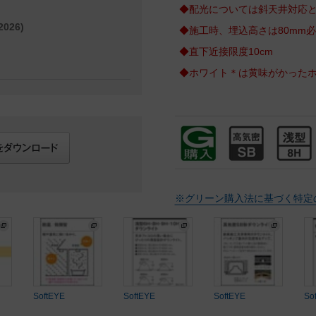
◆配光については斜天井対応
026)
◆施工時、埋込高さは80mm
◆直下近接限度10cm
◆ホワイト＊は黄味がかった
※グリーン購入法に基づく特定
SoftEYE
SoftEYE
SoftEYE
So