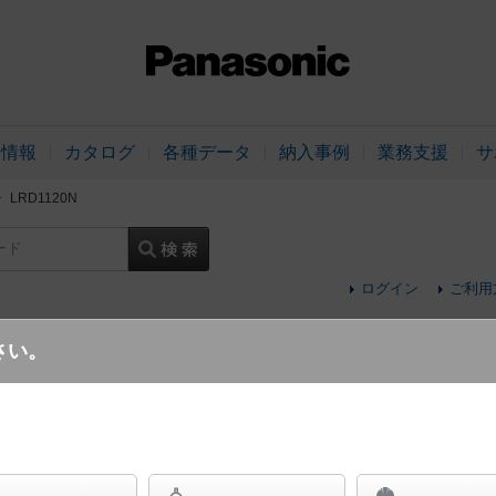
品情報
カタログ
各種データ
納入事例
業務支援
サ
LRD1120N
ード
ログイン
ご利用
さい。
天井埋込型 LED（昼白色） ダウンライト 
24度・集光タイプ 防湿型・防雨型／埋込穴φ10