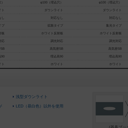
穴）
φ100（埋込穴）
φ100（埋込穴）
イト
ダウンライト
ダウンライト
なし
対応なし
対応なし
イプ
拡散タイプ
集光タイプ
射板
ホワイト反射板
ホワイト反射板
対応
調光対応
調光対応
SB
高気密SB
高気密SB
90
埋込高90
埋込高90
イト
ホワイト
ホワイト
浅型ダウンライト
が
LED（昼白色）以外を使用
(器具ブッ