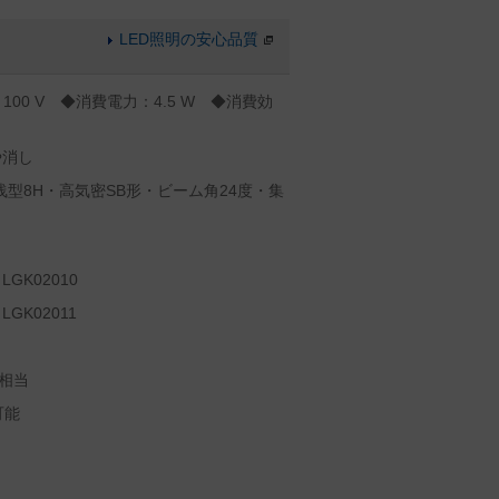
LED照明の安心品質
100 V ◆消費電力：4.5 W ◆消費効
や消し
浅型8H・高気密SB形・ビーム角24度・集
K02010
K02011
）
相当
可能