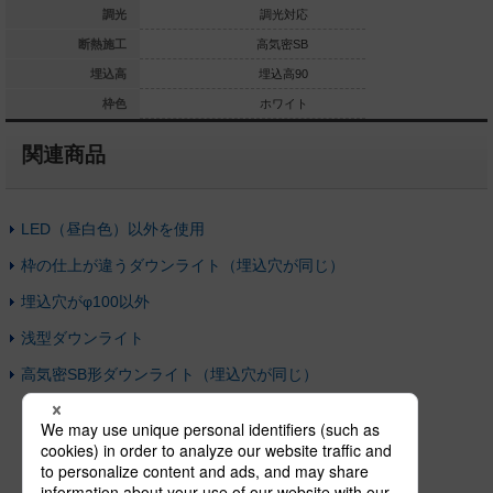
調光対応なし
調光
調光対応
高気密SB
断熱施工
高気密SB
高
埋込高80
埋込高
埋込高90
ホワイト
枠色
ホワイト
関連商品
LED（昼白色）以外を使用
枠の仕上が違うダウンライト（埋込穴が同じ）
埋込穴がφ100以外
浅型ダウンライト
高気密SB形ダウンライト（埋込穴が同じ）