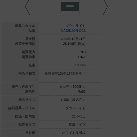
ダウンライト
器具スタイル
ダウンライト
ダウ
LGD1120V LE1
品番
XAD5100N CC1
XAD510
020
年
04
月
21
日
発売日
2023
年
12
月
21
日
2023
年
1
8,400
円(税抜)
希望小売価格
25,100
円(税抜)
25,100
4.5
消費電力
9.3
107.7
消費効率
116.1
485
lm
光束
1080
lm
ル電球60形1灯器
明るさ相当
白熱電球150形1灯器具相当
白熱電球150形1灯
具相当
白色（3500K）
光色（色温度）
昼白色（5000K）
温白色（3
Ra83
演色性
Ra83
φ100（埋込穴）
器具サイズ
φ100（埋込穴）
φ100
ダウンライト
詳細器具スタイル
ダウンライト
ダウ
対応なし
防湿・防雨型
対応なし
集光タイプ
配光タイプ
拡散タイプ
拡
ホワイト反射板
反射板
ホワイト反射板
ホワイ