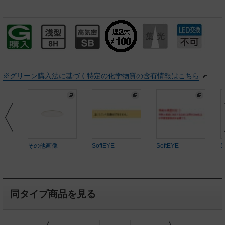
※グリーン購入法に基づく特定の化学物質の含有情報はこちら
その他画像
SoftEYE
SoftEYE
S
同タイプ商品を見る