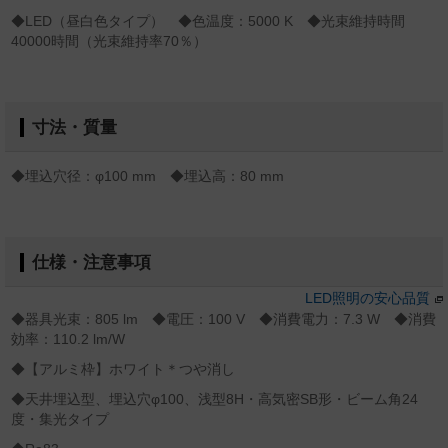
◆LED（昼白色タイプ） ◆色温度：5000 K ◆光束維持時間
40000時間（光束維持率70％）
寸法・質量
◆埋込穴径：φ100 mm ◆埋込高：80 mm
仕様・注意事項
LED照明の安心品質
◆器具光束：805 lm ◆電圧：100 V ◆消費電力：7.3 W ◆消費
効率：110.2 lm/W
◆【アルミ枠】ホワイト＊つや消し
◆天井埋込型、埋込穴φ100、浅型8H・高気密SB形・ビーム角24
度・集光タイプ