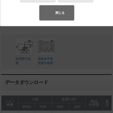
◆工場在庫品
◆希望小売価格 12,700 円（税抜）
閉じる
LED内蔵、電源ユニット内蔵
住宅用寸法
直射水平面
図
照度分布図
データダウンロード
小組
姿図CAD
メイン
商品
取
画像
仕様図
説
JPEG
PDF
DXF
SXF