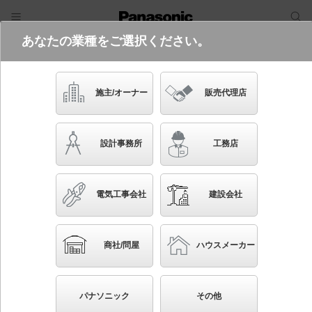
あなたの業種をご選択ください。
電気・建築設備（ビジネス）
フリーワード
品番・キーワード
検索
施主/オーナー
販売代理店
LGD3128N LE1
設計事務所
工務店
起動方式違いの商品を見る
電気工事会社
建設会社
ブックマーク
NEW
かんたん照度計算
商社/問屋
ハウスメーカー
天井埋込型 LED（昼白色） ダウンライト 浅型8H・
高気密SB形・ビーム角24度・集光タイプ 埋込穴
パナソニック
その他
φ100 110Vダイクール電球100形1灯器具相当