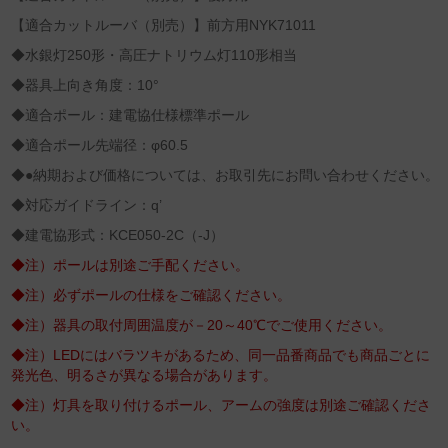
【適合カットルーバ（別売）】前方用NYK71011
◆水銀灯250形・高圧ナトリウム灯110形相当
◆器具上向き角度：10°
◆適合ポール：建電協仕様標準ポール
◆適合ポール先端径：φ60.5
◆●納期および価格については、お取引先にお問い合わせください。
◆対応ガイドライン：q’
◆建電協形式：KCE050-2C（-J）
◆注）ポールは別途ご手配ください。
◆注）必ずポールの仕様をご確認ください。
◆注）器具の取付周囲温度が－20～40℃でご使用ください。
◆注）LEDにはバラツキがあるため、同一品番商品でも商品ごとに
発光色、明るさが異なる場合があります。
◆注）灯具を取り付けるポール、アームの強度は別途ご確認くださ
い。