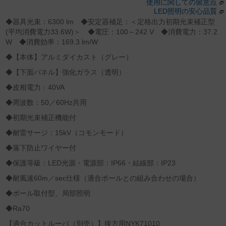
使用に関しての留意点
LED照明の安心品質
◆器具光束：6300 lm ◆安定器補足：＜定格出力初期光束補正型
(平均消費電力33.6W)＞ ◆電圧：100～242 V ◆消費電力：37.2
W ◆消費効率：169.3 lm/W
◆【本体】アルミダイカスト（グレー）
◆【下面パネル】強化ガラス（透明）
◆皮相電力：40VA
◆周波数：50／60Hz共用
◆初期光束補正機能付
◆耐雷サージ：15kV（コモンモード）
◆落下防止ワイヤー付
◆保護等級：LED光源・電源部：IP66・結線部：IP23
◆耐風速60m／sec仕様（適合ポールとの組み合わせの場合）
◆ポール取付型、局部照明
◆Ra70
【適合カットルーバ（別売）】後方用NYK71010