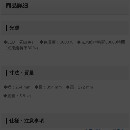
商品詳細
光源
◆LED（昼白色） ◆色温度：5000 K ◆光束維持時間60000時間
（光束維持率80％）
寸法・質量
◆幅：254 mm ◆長：394 mm ◆高：272 mm
◆質量：5.9 kg
仕様・注意事項