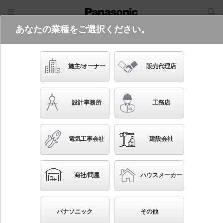
あなたの業種をご選択ください。
電気・建築設備（ビジネス）
フリーワード
品番・キーワード
検索
施主/オーナー
販売代理店
NYR30025 LF9
設計事務所
工務店
電気工事会社
建設会社
ブックマーク
NEW
かんたん照度計算
商社/問屋
ハウスメーカー
ポール取付型 LED（昼白色） 道路灯 局部照明 防
雨型・定格出力初期光束補正型 EEagle（イーグル）
パナソニック
その他
パネル付型 水銀灯250形1灯器具相当／高圧ナトリウム