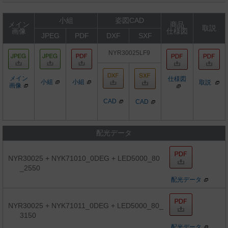
小組
姿図CAD
メイン
商品
取説
画像
仕様図
JPEG
PDF
DXF
SXF
NYR30025LF9
メイン
仕様図
小組
小組
取説
画像
CAD
CAD
配光データ
NYR30025 + NYK71010_0DEG + LED5000_80
_2550
配光データ
NYR30025 + NYK71011_0DEG + LED5000_80_
3150
配光データ