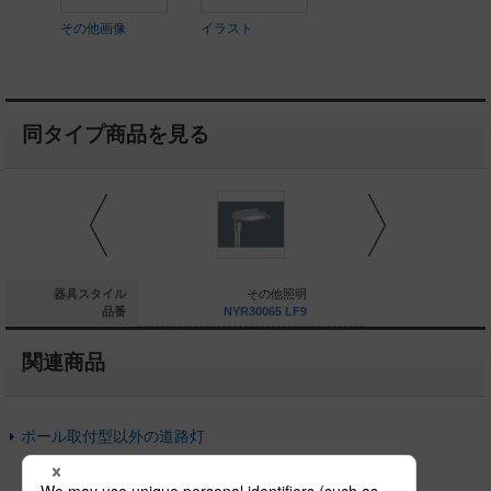
その他画像
イラスト
同タイプ商品を見る
街路灯
器具スタイル
その他照明
そ
NYR10051 LF9
品番
NYR30065 LF9
NYR300
関連商品
ポール取付型以外の道路灯