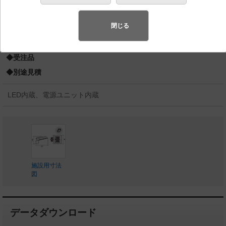
灯110形1灯器具相当
スペシャル商品
（先端技術や優れたデザイン性を持ち合わせ、快
閉じる
適で先進的な照明環境をご提案する商品群です）
◆受注品
◆別途見積
LED内蔵、電源ユニット内蔵
施設用寸法
図
データダウンロード