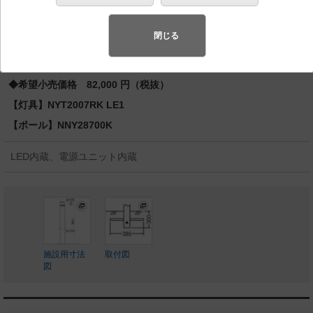
バリュアブル商品
（省エネ・デザイン性・配光制御など様々なご
要望にお応えできる商品群です。）
閉じる
◆工場在庫品
◆希望小売価格 82,000 円（税抜）
【灯具】NYT2007RK LE1
【ポール】NNY28700K
LED内蔵、電源ユニット内蔵
施設用寸法
取付図
図