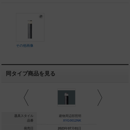
その他画像
同タイプ商品を見る
建物周辺部照明
器具スタイル
建物周辺部照明
建物周
YYY82284 LE1
品番
XYG0012NK
XYG
023
年
03
月
01
日
発売日
2023
年
07
月
01
日
2023
年
0