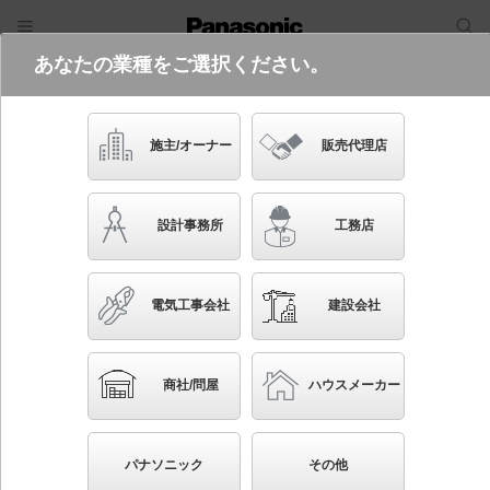
あなたの業種をご選択ください。
電気・建築設備（ビジネス）
フリーワード
品番・キーワード
検索
施主/オーナー
販売代理店
XYT2007RZ LE1
設計事務所
工務店
電気工事会社
建設会社
ブックマーク
NEW
かんたん照度計算
商社/問屋
ハウスメーカー
地中埋込型 LED（電球色） ローポールライト 拡散
配光タイプ 防雨型／地上高891mm Bijou（美丈/ビジ
パナソニック
その他
ョウ）