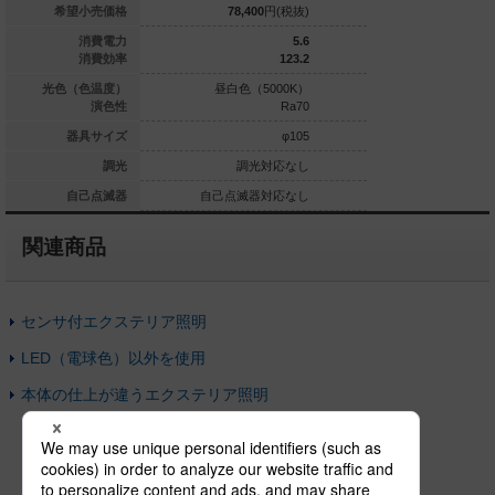
86,100
円(税抜)
希望小売価格
78,400
円(税抜)
80,200
3.7
消費電力
5.6
70.2
消費効率
123.2
球色（3000K）
光色（色温度）
昼白色（5000K）
昼白色（5
Ra83
演色性
Ra70
φ100
器具サイズ
φ105
調光対応なし
調光
調光対応なし
調光
点滅器対応なし
自己点滅器
自己点滅器対応なし
自己点滅器
関連商品
センサ付エクステリア照明
LED（電球色）以外を使用
本体の仕上が違うエクステリア照明