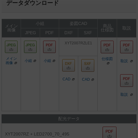
データダウンロード
小組
姿図CAD
メイン
商品
取説
画像
仕様図
JPEG
PDF
DXF
SXF
XYT2007RZLE1
メイン
仕様図
小組
小組
取説
画像
CAD
CAD
取説
配光データ
XYT2007RZ + LED2700_70_495