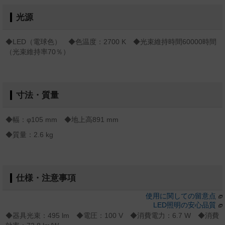
光源
◆LED（電球色） ◆色温度：2700 K ◆光束維持時間60000時間
（光束維持率70％）
寸法・質量
◆幅：φ105 mm ◆地上高891 mm
◆質量：2.6 kg
仕様・注意事項
使用に関しての留意点
LED照明の安心品質
◆器具光束：495 lm ◆電圧：100 V ◆消費電力：6.7 W ◆消費