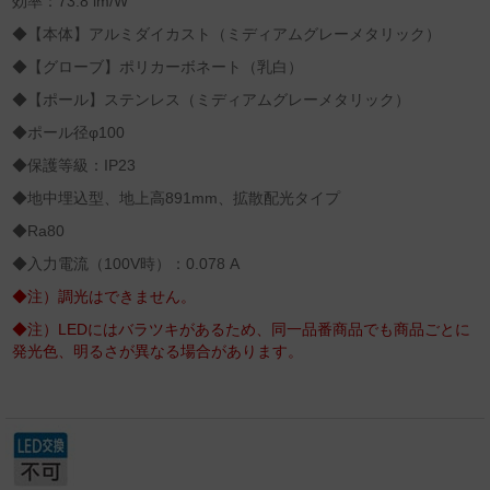
効率：73.8 lm/W
◆【本体】アルミダイカスト（ミディアムグレーメタリック）
◆【グローブ】ポリカーボネート（乳白）
◆【ポール】ステンレス（ミディアムグレーメタリック）
◆ポール径φ100
◆保護等級：IP23
◆地中埋込型、地上高891mm、拡散配光タイプ
◆Ra80
◆入力電流（100V時）：0.078 A
◆注）調光はできません。
◆注）LEDにはバラツキがあるため、同一品番商品でも商品ごとに
発光色、明るさが異なる場合があります。