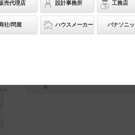
CROCCO （クロッコ） スタジオ用ハロゲン電球1
販売代理店
設計事務所
工務店
形
◆生産終了品
商社/問屋
ハウスメーカー
パナソニッ
◆希望小売価格 174,000 円（税抜）
ランプ別売
施設用寸法
図
ださい