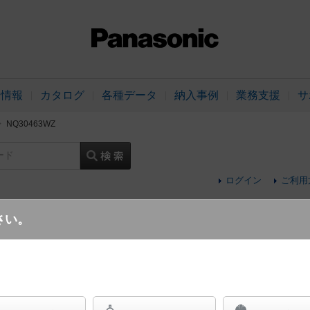
品情報
カタログ
各種データ
納入事例
業務支援
サ
NQ30463WZ
ード
ログイン
ご利用
さい。
舞台演出用 天井吊下型 スポットライト 