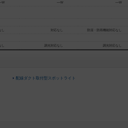
--
W
---
W
---
W
なし
対応なし
防湿・防雨機能対応なし
なし
調光対応なし
調光対応なし
配線ダクト取付型スポットライト