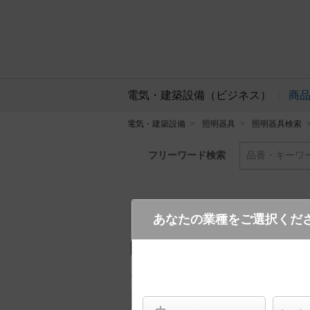
電気・建築設備（ビジネス）
商
電気・建築設備
照明器具
照明器具検索
フリーワード検索
品番・キーワ
あなたの業種をご選択くだ
NQ30463WZ
（相当品
NQ30463WT
）
生産終了