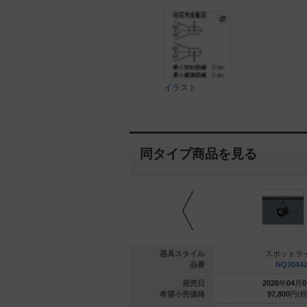
イラスト
同タイプ商品を見る
ットライト
スポットライト
器具スタイル
スポットラ
NQ30243K
NNQ30261K
品番
NQ3044
年
10
月
01
日
2021
年
10
月
01
日
発売日
2026
年
04
月
0
---
円(税抜)
---
円(税抜)
希望小売価格
97,800
円(税