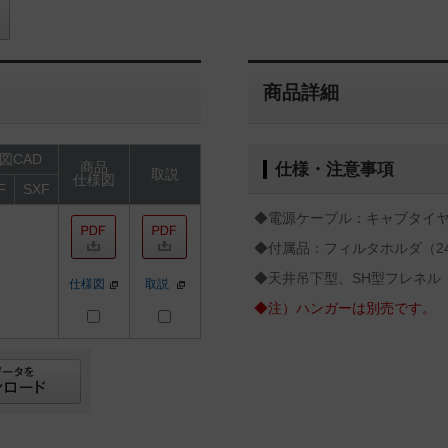
商品詳細
図CAD
商品
仕様・注意事項
取説
仕様図
F
SXF
◆電源ケーブル：キャブタイヤケ
◆付属品：フィルタホルダ（24
◆天井吊下型、SH型フレネル
仕様図
取説
◆注）ハンガーは別売です。