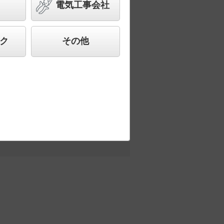
000形（1000W）×1灯 1000
電気工事会社
ク
その他