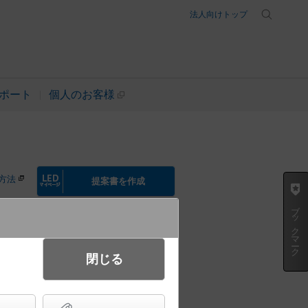
法人向けトップ
ポート
個人のお客様
方法
提案書を作成
ブックマーク
閉じる
SH型フレネル（非球面）レンズ