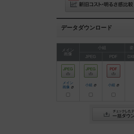
データダウンロード
小組
姿
メイン
画像
JPEG
PDF
DX
メイン
小組
小組
画像