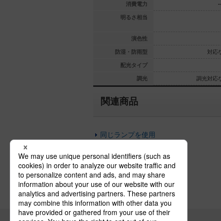
150
220
消費電力
-
000W相当
ハロゲン1500W相当
明るさ相当
Ra95
Ra95
演色性
対応なし
対応なし
防湿・防雨型
対応
狭角タイプ
配光タイプ
光対応なし
調光対応なし
調光
調光対応
関連商品
同じランプを使用
直付型スポットライト