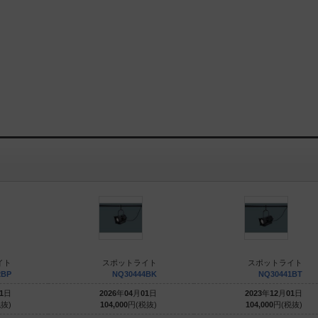
イト
スポットライト
スポットライト
2BP
NQ30444BK
NQ30441BT
1
日
2026
年
04
月
01
日
2023
年
12
月
01
日
抜)
104,000
円(税抜)
104,000
円(税抜)