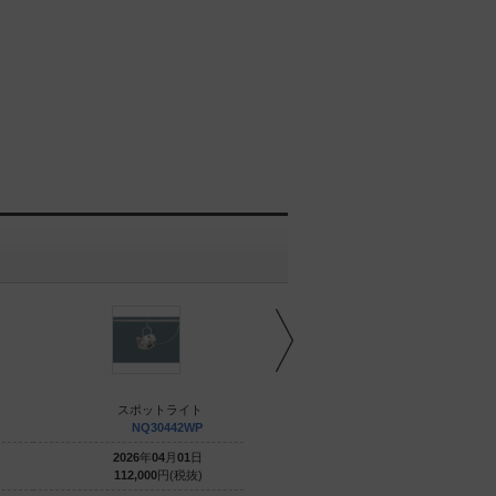
スポットライト
スポットライト
NQ30442WP
NQ30444WK
2026
年
04
月
01
日
2026
年
04
月
01
日
112,000
円(税抜)
115,000
円(税抜)