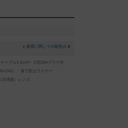
使用に関しての留意点
ーブル1.5m付・C型20Aプラグ付
5×245）・落下防止ワイヤー
（非球面）レンズ