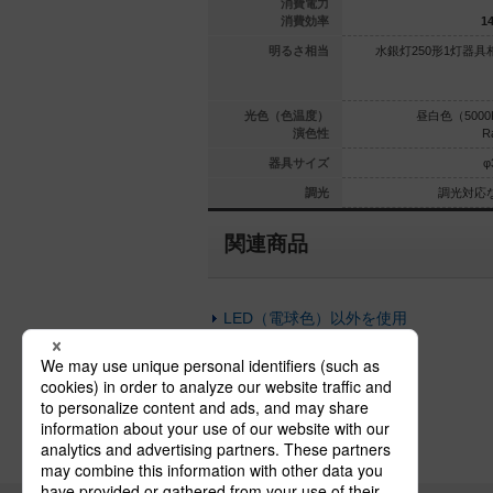
31
95.9
消費電力
83.8
82.3
消費効率
14
器具相当／エ
水銀灯400形1灯器具相当／水
明るさ相当
水銀灯250形1灯器具
1灯器具相当
銀灯300形1灯器具相当
（3500K）
電球色（3000K）
光色（色温度）
昼白色（5000
Ra83
Ra85
演色性
R
φ700
100×595
器具サイズ
φ
光対応なし
調光対応なし
調光
調光対応
関連商品
LED（電球色）以外を使用
本体の仕上が違う街路灯