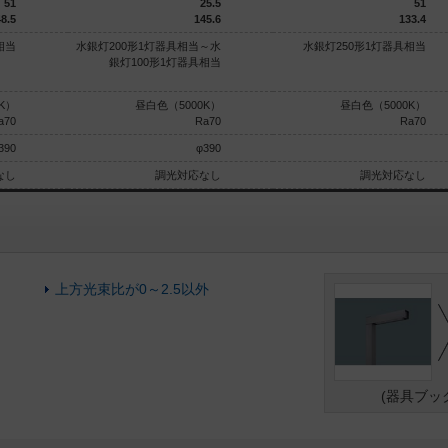
51
25.5
51
8.5
145.6
133.4
相当
水銀灯200形1灯器具相当～水
水銀灯250形1灯器具相当
銀灯100形1灯器具相当
K）
昼白色（5000K）
昼白色（5000K）
a70
Ra70
Ra70
390
φ390
なし
調光対応なし
調光対応なし
上方光束比が0～2.5以外
(器具ブッ