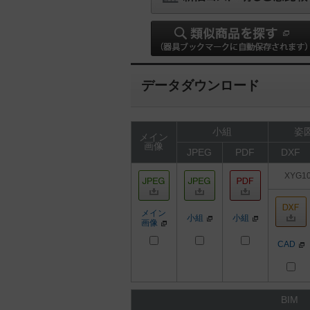
データダウンロード
小組
姿図
メイン
画像
JPEG
PDF
DXF
XYG1
メイン
小組
小組
画像
CAD
BIM