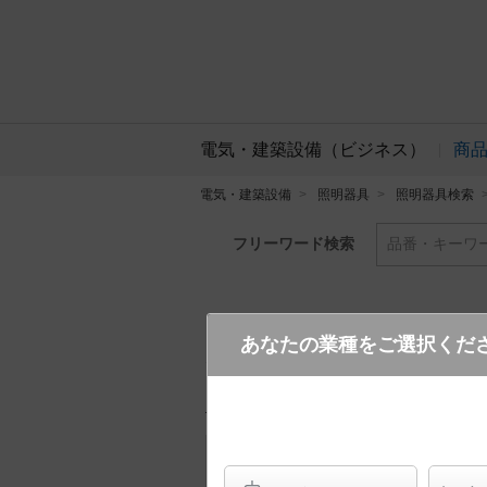
電気・建築設備（ビジネス）
商
電気・建築設備
照明器具
照明器具検索
フリーワード検索
品番・キーワ
あなたの業種をご選択くだ
XYG1001R LE9