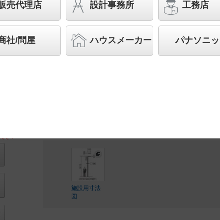
1灯器具相当 250形
販売代理店
設計事務所
工務店
バリュアブル商品
（省エネ・デザイン性・配光制御な
す。）
商社/問屋
ハウスメーカー
パナソニッ
◆受注品
◆希望小売価格 263,400 円（税抜）
【灯具】NYG1001R 233,000 円(税抜)
【電源ユニット】NNY28561K LE9 30,400 円(税抜)
LED内蔵、電源ユニット別置
ださい
施設用寸法
図