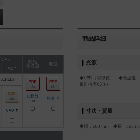
商品詳細
CAD
商品
光源
取説
仕様図
SXF
◆LED（電球色） ◆色温度：3
001RLE9
束維持率85％）
仕様図
取説
CAD
寸法・質量
◆幅：100 mm ◆長：595 m