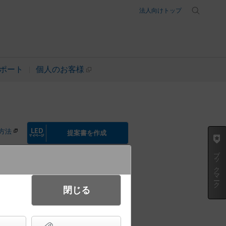
法人向けトップ
ポート
個人のお客様
方法
提案書を作成
ブックマーク
閉じる
イト 全周配光 防雨型
 リニアル） パネル付型 水銀灯100形