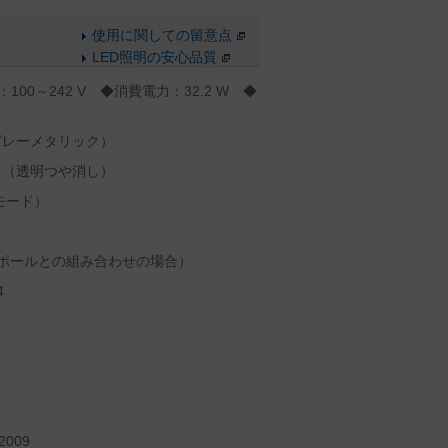
使用に関しての留意点
LED照明の安心品質
100～242 V ◆消費電力：32.2 W ◆
グレーメタリック）
ト（透明つや消し）
モード）
合ポールとの組み合わせの場合）
4
009