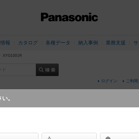
品情報
カタログ
各種データ
納入事例
業務支援
サ
XYG1001R
ード
ログイン
ご利用
さい。
ポール取付型 LED（電球色） モールラ
Luminascape LINEAL（ルミナスケープ