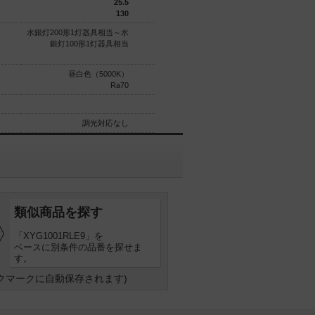
25.5
51
130
129.3
水銀灯200形1灯器具相当～水
水銀灯250形1灯器具相当
銀灯100形1灯器具相当
昼白色（5000K）
電球色（3000K）
Ra70
Ra85
φ390
調光対応なし
調光対応なし
類似商品を探す
「XYG1001RLE9」を
ベースに別条件の品番を探せま
す。
クマークに自動保存されます)