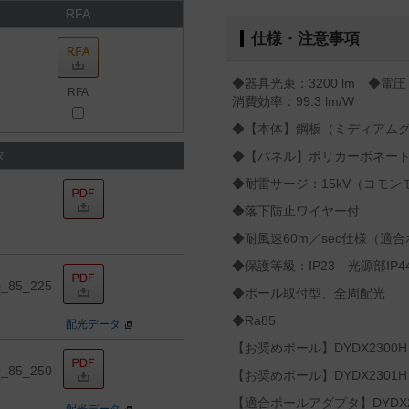
RFA
仕様・注意事項
◆器具光束：3200 lm ◆電圧：
RFA
消費効率：99.3 lm/W
◆【本体】鋼板（ミディアム
タ
◆【パネル】ポリカーボネー
◆耐雷サージ：15kV（コモン
◆落下防止ワイヤー付
◆耐風速60m／sec仕様（適
◆保護等級：IP23 光源部IP4
0_85_225
◆ポール取付型、全周配光
◆Ra85
配光データ
【お奨めポール】DYDX2300H
0_85_250
【お奨めポール】DYDX2301H
【適合ポールアダプタ】DYDX2