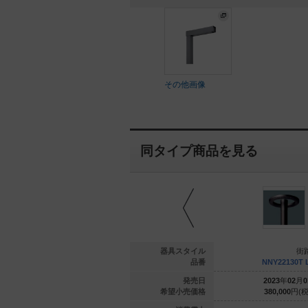
その他画像
同タイプ商品を見る
街路灯
街路灯
器具スタイル
街
22685 LE9
XYG1043R LE9
品番
NNY22130T 
年
01
月
01
日
2020
年
09
月
01
日
発売日
2023
年
02
月
0
000
円(税抜)
337,900
円(税抜)
希望小売価格
380,000
円(税