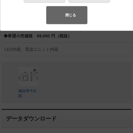
スペシャル商品
（先端技術や優れたデザイン性を持ち合わせ、快
適で先進的な照明環境をご提案する商品群です）
閉じる
◆受注品
◆希望小売価格 69,600 円（税抜）
LED内蔵、電源ユニット内蔵
施設用寸法
図
データダウンロード