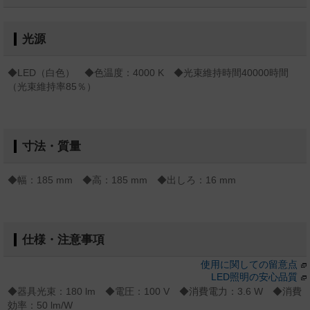
光源
◆LED（白色） ◆色温度：4000 K ◆光束維持時間40000時間
（光束維持率85％）
寸法・質量
◆幅：185 mm ◆高：185 mm ◆出しろ：16 mm
仕様・注意事項
使用に関しての留意点
LED照明の安心品質
◆器具光束：180 lm ◆電圧：100 V ◆消費電力：3.6 W ◆消費
効率：50 lm/W