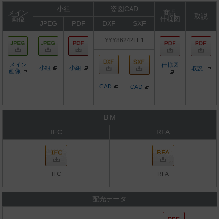
小組
姿図CAD
メイン
商品
取説
画像
仕様図
JPEG
PDF
DXF
SXF
YYY86242LE1
メイン
仕様図
小組
小組
取説
画像
CAD
CAD
BIM
IFC
RFA
IFC
RFA
配光データ