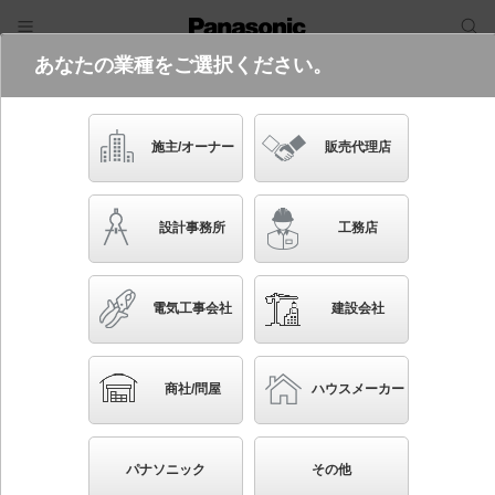
あなたの業種をご選択ください。
電気・建築設備（ビジネス）
フリーワード
品番・キーワード
検索
施主/オーナー
販売代理店
YYY86242 LE1
(200 lmタイプ)
設計事務所
工務店
電気工事会社
建設会社
ブックマーク
NEW
かんたん照度計算
商社/問屋
ハウスメーカー
壁埋込型 LED（白色） フットライト 埋込ボックス
取付 防雨型 SmartArchi（スマートアーキ） パネル
パナソニック
その他
付型