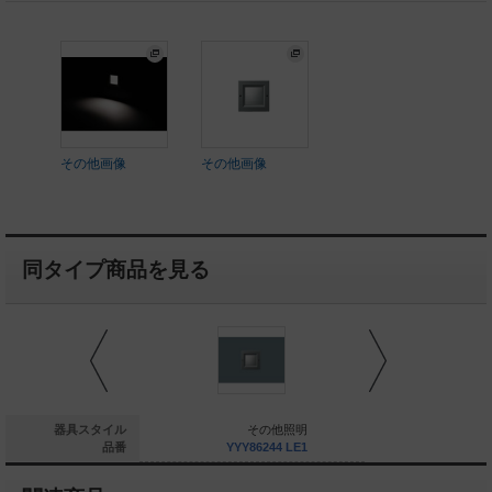
その他画像
その他画像
同タイプ商品を見る
その他照明
器具スタイル
その他照明
そ
YYY66512K
品番
YYY86244 LE1
YYY865