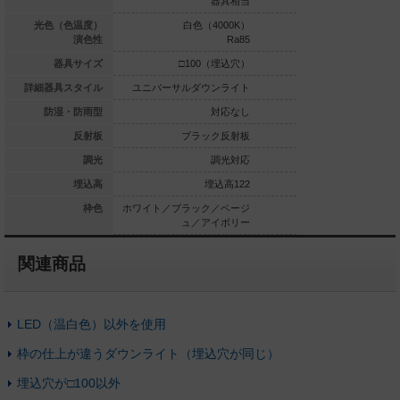
器具相当
器具相当
白色（3500K）
光色（色温度）
白色（4000K）
白色（4
Ra85
演色性
Ra85
□100（埋込穴）
器具サイズ
□100（埋込穴）
□100
ルダウンライト
詳細器具スタイル
ユニバーサルダウンライト
ユニバーサルダウ
対応なし
防湿・防雨型
対応なし
ブラック反射板
反射板
ブラック反射板
ブラッ
調光対応
調光
調光対応
調光
埋込高122
埋込高
埋込高122
埋
ラック／ベージ
枠色
ホワイト／ブラック／ベージ
ホワイト／ブラック
ュ／アイボリー
ュ／アイボリー
ュ／ア
関連商品
LED（温白色）以外を使用
枠の仕上が違うダウンライト（埋込穴が同じ）
埋込穴が□100以外