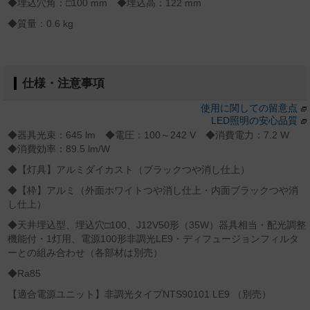
◆埋込穴角：□100 mm ◆埋込高：122 mm
◆質量：0.6 kg
仕様・注意事項
使用に関しての留意点
LED照明の安心品質
◆器具光束：645 lm ◆電圧：100～242 V ◆消費電力：7.2 W
◆消費効率：89.5 lm/W
◆【灯具】アルミダイカスト（ブラックつや消し仕上）
◆【枠】アルミ（外面ホワイトつや消し仕上・内面ブラックつや消
し仕上）
◆天井埋込型、埋込穴□100、J12V50形（35W）器具相当・配光調整
機能付・1灯用、電源100形非調光LE9・ディフュージョンフィルタ
ーとの組み合わせ（各部材は別売）
◆Ra85
【適合電源ユニット】非調光タイプNTS90101 LE9 （別売）