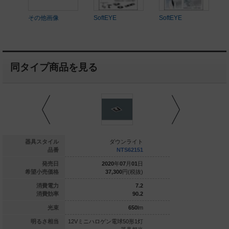
その他画像
SoftEYE
SoftEYE
同タイプ商品を見る
ダウンライト
器具スタイル
ダウンライト
ダウ
NTS62152
品番
NTS62151
NT
020
年
07
月
01
日
発売日
2020
年
07
月
01
日
2020
年
0
37,300
円(税抜)
希望小売価格
37,300
円(税抜)
37,300
7.2
消費電力
7.2
89.5
消費効率
90.2
645
lm
光束
650
lm
ゲン電球50形1灯
明るさ相当
12Vミニハロゲン電球50形1灯
12Vミニハロゲン電球