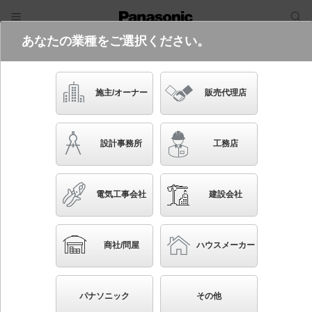
あなたの業種をご選択ください。
電気・建築設備（ビジネス）
フリーワード
品番・キーワード
検索
施主/オーナー
販売代理店
NTS62152
(電源100形非調光LE9・ディフュージ
設計事務所
工務店
ョンフィルターとの組み合わせ（各部
材は別売）)
電気工事会社
建設会社
起動方式違いの商品を見る
ブックマーク
NEW
かんたん照度計算
商社/問屋
ハウスメーカー
天井埋込型 LED（温白色） ユニバーサルダウンライ
ト・システムライト J12V50形（35W）器具相当・配光
パナソニック
その他
調整機能付・1灯用 埋込穴□100 TOLSO（トルソ