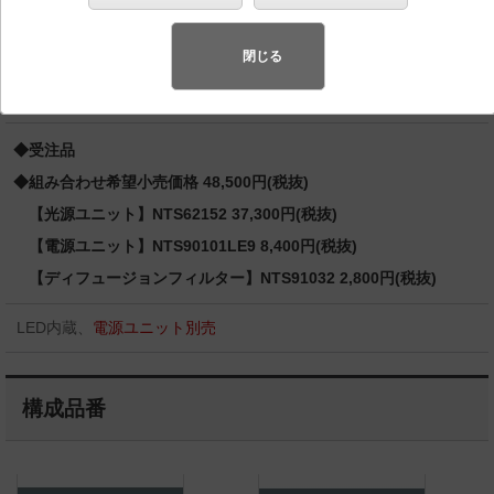
ー） 12Vミニハロゲン電球50形1灯器具相当 LED 100
形
閉じる
バリュアブル商品
（省エネ・デザイン性・配光制御など様々なご
要望にお応えできる商品群です。）
◆受注品
◆組み合わせ希望小売価格 48,500円(税抜)
【光源ユニット】NTS62152 37,300円(税抜)
【電源ユニット】NTS90101LE9 8,400円(税抜)
【ディフュージョンフィルター】NTS91032 2,800円(税抜)
LED内蔵、
電源ユニット別売
構成品番