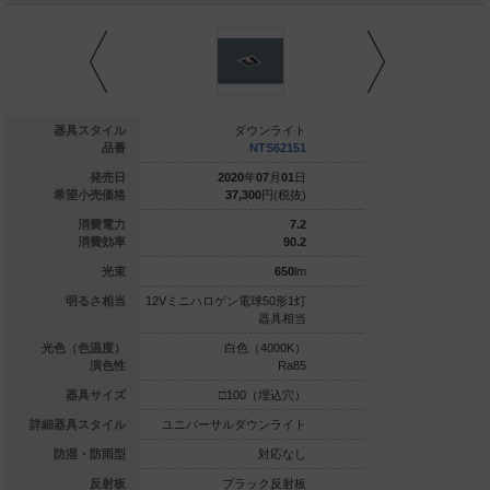
ダウンライト
器具スタイル
ダウンライト
ダウ
NTS62152
品番
NTS62151
NT
020
年
07
月
01
日
発売日
2020
年
07
月
01
日
2020
年
0
37,300
円(税抜)
希望小売価格
37,300
円(税抜)
37,300
7.2
消費電力
7.2
89.5
消費効率
90.2
645
lm
光束
650
lm
ゲン電球50形1灯
明るさ相当
12Vミニハロゲン電球50形1灯
12Vミニハロゲン電球
器具相当
器具相当
白色（3500K）
光色（色温度）
白色（4000K）
白色（4
Ra85
演色性
Ra85
□100（埋込穴）
器具サイズ
□100（埋込穴）
□100
ルダウンライト
詳細器具スタイル
ユニバーサルダウンライト
ユニバーサルダウ
対応なし
防湿・防雨型
対応なし
ブラック反射板
反射板
ブラック反射板
ブラッ