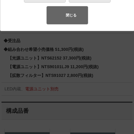
込穴□100 TOLSO（トルソー） 12Vミニハロゲン電球
50形1灯器具相当 LED 100形
閉じる
バリュアブル商品
（省エネ・デザイン性・配光制御など様々なご
要望にお応えできる商品群です。）
◆受注品
◆組み合わせ希望小売価格 51,300円(税抜)
【光源ユニット】NTS62152 37,300円(税抜)
【電源ユニット】NTS90101LJ9 11,200円(税抜)
【拡散フィルター】NTS91027 2,800円(税抜)
LED内蔵、
電源ユニット別売
構成品番