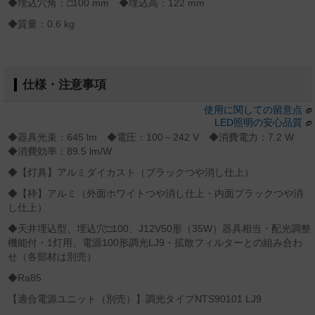
◆埋込穴角：□100 mm ◆埋込高：122 mm
◆質量：0.6 kg
仕様・注意事項
使用に関しての留意点
LED照明の安心品質
◆器具光束：645 lm ◆電圧：100～242 V ◆消費電力：7.2 W
◆消費効率：89.5 lm/W
◆【灯具】アルミダイカスト（ブラックつや消し仕上）
◆【枠】アルミ（外面ホワイトつや消し仕上・内面ブラックつや消
し仕上）
◆天井埋込型、埋込穴□100、J12V50形（35W）器具相当・配光調整
機能付・1灯用、電源100形調光LJ9・拡散フィルターとの組み合わ
せ（各部材は別売）
◆Ra85
【適合電源ユニット（別売）】調光タイプNTS90101 LJ9