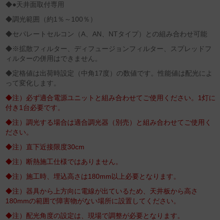
◆●天井面取付専用
◆調光範囲（約1％～100％）
◆セパレートセルコン（A、AN、NTタイプ）との組み合わせ可能
◆※拡散フィルター、ディフュージョンフィルター、スプレッドフ
ィルターの併用はできません。
◆定格値は出荷時設定（中角17度）の数値です。性能値は配光によ
って変化します。
◆注）必ず適合電源ユニットと組み合わせてご使用ください。1灯に
付き1台必要です。
◆注）調光する場合は適合調光器（別売）と組み合わせてご使用く
ださい。
◆注）直下近接限度30cm
◆注）断熱施工仕様ではありません。
◆注）施工時、埋込高さは180mm以上必要となります。
◆注）器具から上方向に電線が出ているため、天井板から高さ
180mmの範囲で障害物がない場所に設置してください。
◆注）配光角度の設定は、現場で調整が必要となります。