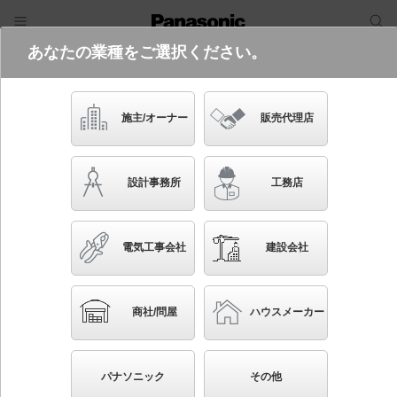
あなたの業種をご選択ください。
電気・建築設備（ビジネス）
フリーワード
品番・キーワード
検索
施主/オーナー
販売代理店
NTS62152
(電源100形調光LJ9・拡散フィルター
設計事務所
工務店
との組み合わせ（各部材は別売）)
起動方式違いの商品を見る
電気工事会社
建設会社
ブックマーク
NEW
かんたん照度計算
商社/問屋
ハウスメーカー
天井埋込型 LED（温白色） ユニバーサルダウンライ
ト・システムライト J12V50形（35W）器具相当・配光
パナソニック
その他
調整機能付・1灯用 調光タイプ（ライコン別売）／埋