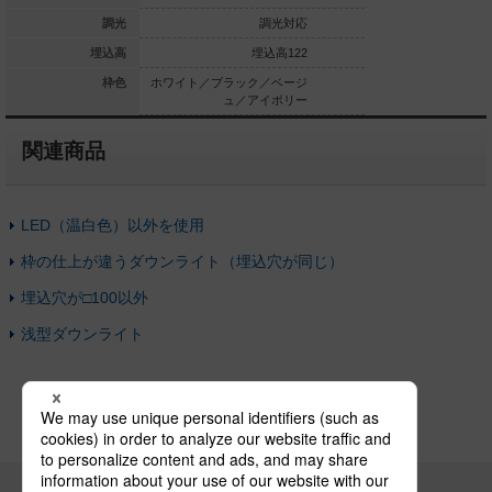
調光対応
調光
調光対応
調光
埋込高122
埋込高
埋込高122
埋
ラック／ベージ
枠色
ホワイト／ブラック／ベージ
ホワイト／ブラック
ュ／アイボリー
ュ／アイボリー
ュ／ア
関連商品
LED（温白色）以外を使用
枠の仕上が違うダウンライト（埋込穴が同じ）
埋込穴が□100以外
浅型ダウンライト