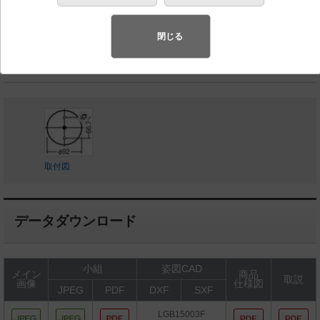
◆工場在庫品
◆希望小売価格 21,900 円（税抜）
閉じる
ランプ同梱包
取付図
データダウンロード
小組
姿図CAD
メイン
商品
取説
画像
仕様図
JPEG
PDF
DXF
SXF
LGB15003F