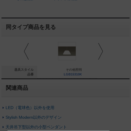
同タイプ商品を見る
その他照明
器具スタイル
その他照明
そ
LGB15313K
品番
LGB15310K
LG
関連商品
LED（電球色）以外を使用
Stylish Modern以外のデザイン
天井吊下型以外の小型ペンダント