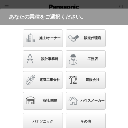
あなたの業種をご選択ください。
電気・建築設備（ビジネス）
フリーワード
品番・キーワード
検索
施主/オーナー
販売代理店
LGB15003F
設計事務所
工務店
電気工事会社
建設会社
ブックマーク
NEW
かんたん照度計算
商社/問屋
ハウスメーカー
天井吊下型 LED（電球色） ダイニング用ペンダン
ト ガラスセードタイプ・直付タイプ LED電球交換
パナソニック
その他
型 白熱電球40形1灯器具相当