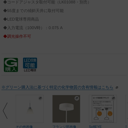
◆コードアジャスタ取付可能（LK01088・別売）
◆55度までの傾斜天井に取付可能
◆LED電球専用商品
◆入力電流（100V時）：0.075 A
◆調光操作不可
※グリーン購入法に基づく特定の化学物質の含有情報はこちら
その他画像
フランジ部画像
SoftEYE
S