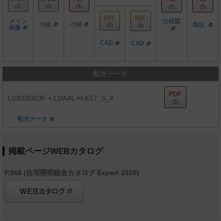
メイン
仕様図
小組
小組
取説
画像
CAD
CAD
配光データ
LGB15003F + LDA4L-H-E17_S_4
配光データ
掲載ページWEBカタログ
P.568 (住宅照明総合カタログ Expert 2026)