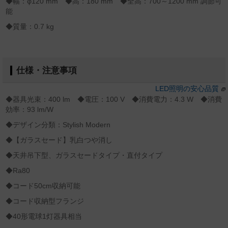
◆幅：φ120 mm ◆高：180 mm ◆全高：700～1200 mm 調節可
能
◆質量：0.7 kg
仕様・注意事項
LED照明の安心品質
◆器具光束：400 lm ◆電圧：100 V ◆消費電力：4.3 W ◆消費
効率：93 lm/W
◆デザイン分類：Stylish Modern
◆【ガラスセード】乳白つや消し
◆天井吊下型、ガラスセードタイプ・直付タイプ
◆Ra80
◆コード50cm収納可能
◆コード収納型フランジ
◆40形電球1灯器具相当