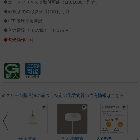
◆コードアジャスタ取付可能（LK01088・別売）
◆55度までの傾斜天井に取付可能
◆LED電球専用商品
◆入力電流（100V時）：0.075 A
◆調光操作不可
※グリーン購入法に基づく特定の化学物質の含有情報はこちら
その他画像
フランジ部画像
SoftEYE
S