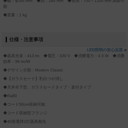
◆幅：φ165 mm ◆高：285 mm ◆全高：700～1200 mm 調節可
能
◆質量：1 kg
仕様・注意事項
LED照明の安心品質
◆器具光束：413 lm ◆電圧：100 V ◆消費電力：4.3 W ◆消費
効率：96 lm/W
◆デザイン分類：Modern Classic
◆【ガラスセード】乳白つや消し
◆天井吊下型、ガラスセードタイプ・直付タイプ
◆Ra80
◆コード50cm収納可能
◆コード収納型フランジ
◆40形電球1灯器具相当