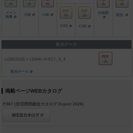
メイン
仕様図
小組
小組
取説
画像
CAD
CAD
配光データ
LGB15155 + LDA4L-H-E17_S_4
配光データ
掲載ページWEBカタログ
P.567 (住宅照明総合カタログ Expert 2026)