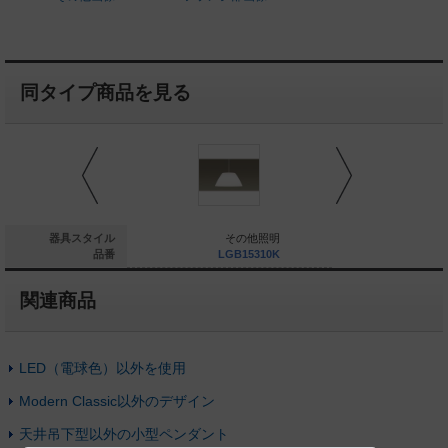
同タイプ商品を見る
その他照明
器具スタイル
その他照明
そ
LGB15313K
品番
LGB15310K
LG
関連商品
LED（電球色）以外を使用
Modern Classic以外のデザイン
天井吊下型以外の小型ペンダント