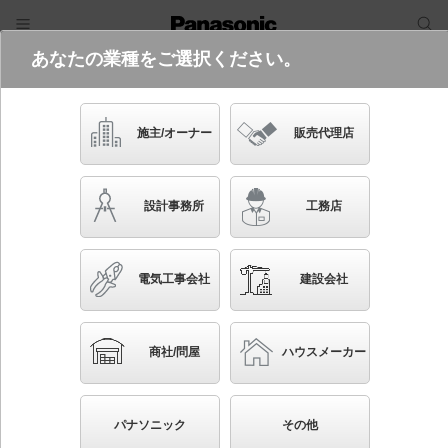
あなたの業種をご選択ください。
電気・建築設備（ビジネス）
フリーワード
品番・キーワード
検索
施主/オーナー
販売代理店
LGB15155
設計事務所
工務店
電気工事会社
建設会社
ブックマーク
NEW
かんたん照度計算
商社/問屋
ハウスメーカー
天井吊下型 LED（電球色） ダイニング用ペンダン
ト ガラスセードタイプ・直付タイプ LED電球交換
パナソニック
その他
型 白熱電球40形1灯器具相当