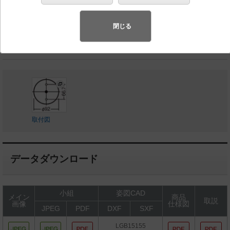
◆受注品
◆希望小売価格 29,600 円（税抜）
閉じる
ランプ同梱包
取付図
データダウンロード
小組
姿図CAD
メイン
商品
取説
画像
仕様図
JPEG
PDF
DXF
SXF
LGB15155