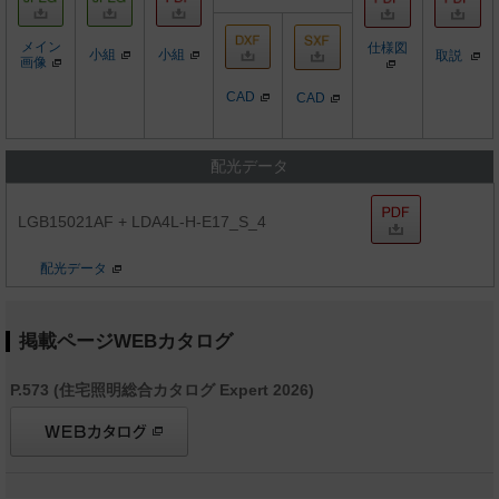
メイン
仕様図
小組
小組
取説
画像
CAD
CAD
配光データ
LGB15021AF + LDA4L-H-E17_S_4
配光データ
掲載ページWEBカタログ
P.573 (住宅照明総合カタログ Expert 2026)