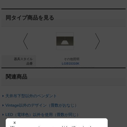
同タイプ商品を見る
その他照明
器具スタイル
その他照明
そ
LGB15313K
品番
LGB15310K
LG
関連商品
天井吊下型以外のペンダント
Vintage以外のデザイン（畳数がおなじ）
LED（電球色）以外を使用（畳数が同じ）