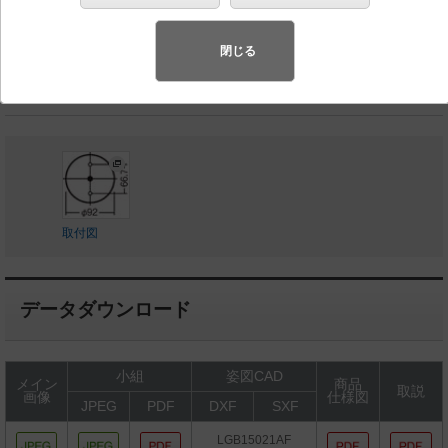
◆工場在庫品
◆希望小売価格 38,000 円（税抜）
閉じる
ランプ同梱包
取付図
データダウンロード
小組
姿図CAD
メイン
商品
取説
画像
仕様図
JPEG
PDF
DXF
SXF
LGB15021AF