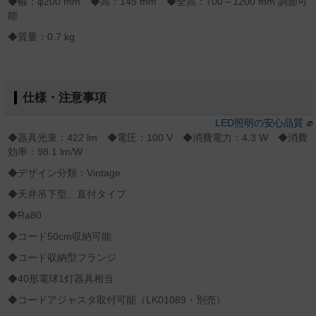
◆幅：φ200 mm ◆高：145 mm ◆全高：700～1200 mm 調節可
能
◆質量：0.7 kg
仕様・注意事項
LED照明の安心品質
◆器具光束：422 lm ◆電圧：100 V ◆消費電力：4.3 W ◆消費
効率：98.1 lm/W
◆デザイン分類：Vintage
◆天井吊下型、直付タイプ
◆Ra80
◆コード50cm収納可能
◆コード収納型フランジ
◆40形電球1灯器具相当
◆コードアジャスタ取付可能（LK01089・別売）