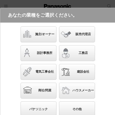
あなたの業種をご選択ください。
電気・建築設備（ビジネス）
フリーワード
品番・キーワード
検索
施主/オーナー
販売代理店
LGB15021AF
設計事務所
工務店
電気工事会社
建設会社
ブックマーク
NEW
かんたん照度計算
商社/問屋
ハウスメーカー
天井吊下型 LED（電球色） ダイニング用ペンダン
ト 直付タイプ LED電球交換型 白熱電球40形1灯器
パナソニック
その他
具相当