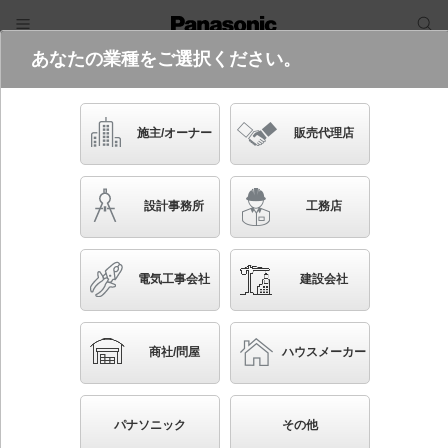
あなたの業種をご選択ください。
電気・建築設備（ビジネス）
ログイン
ご利用方法
照明器具検索
施主/オーナー
販売代理店
フリーワード
品番・キーワード
検索
設計事務所
工務店
検索条件 :
関連商品検索 センサ付エクステリア照明
電気工事会社
建設会社
条件を選び直す
ブックマーク
178
検索結果
件
1/18
◀
▶
▼
商社/問屋
ハウスメーカー
生産終了品を省く
生産終了予定品を省く
パナソニック
その他