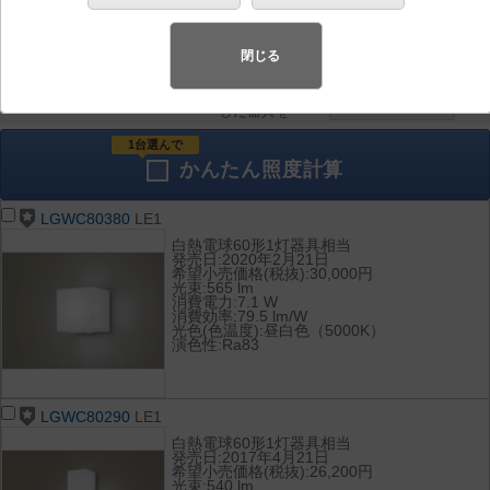
器具を比較
各種データ
して表示
ダウンロード
閉じる
全て
チェック
チェック
した器具を
1台選んで
かんたん
照度計算
LGWC80380
LE1
白熱電球60形1灯器具相当
発売日:2020年2月21日
希望小売価格(税抜):30,000円
光束:565 lm
消費電力:7.1 W
消費効率:79.5 lm/W
光色(色温度):昼白色（5000K）
演色性:Ra83
LGWC80290
LE1
白熱電球60形1灯器具相当
発売日:2017年4月21日
希望小売価格(税抜):26,200円
光束:540 lm