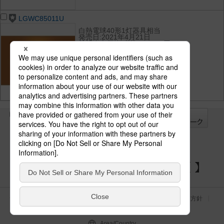
LGWC85011U
白熱電球40形1灯器具相当
発売日:2021年4月21日
希望小売価格(税抜):52,000円
光束:347 lm
消費電力:5 W
消費効率:69.4 lm/W
光色(色温度):電球色（2700K）
演色性:高演色Ra90
全て
チェック
チェック
した器具を
パナソニックの電気設備 SNSアカウント
サイトのご利用にあたって
クッキーポリシー
個人情報保護方針
パナソニック ホールディングス
Area/Country