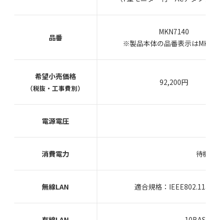
MKN7140
品番
※製品本体の品番表示はMKN71
希望小売価格
92,200円
（税抜・工事費別）
電源電圧
消費電力
待機時
無線LAN
適合規格：IEEE802.11a/
有線LAN
10BASE