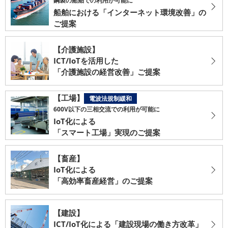
鋼製の船舶での利用が可能に
船舶における
「インターネット環境改善」の
ご提案
【介護施設】
ICT/IoTを活用した
「介護施設の経営改善」ご提案
【工場】
電波法規制緩和
600V以下の三相交流での利用が可能に
IoT化による
「スマート工場」実現のご提案
【畜産】
IoT化による
「高効率畜産経営」のご提案
【建設】
ICT/IoT化による
「建設現場の働き方改革」