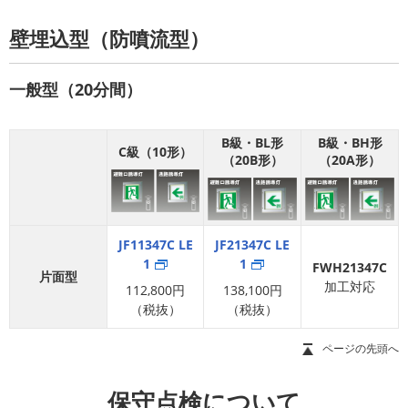
壁埋込型（防噴流型）
一般型（20分間）
B級・BL形
B級・BH形
C級（10形）
（20B形）
（20A形）
JF11347C LE
JF21347C LE
1
1
FWH21347C
片面型
加工対応
112,800円
138,100円
（税抜）
（税抜）
ページの先頭へ
保守点検について