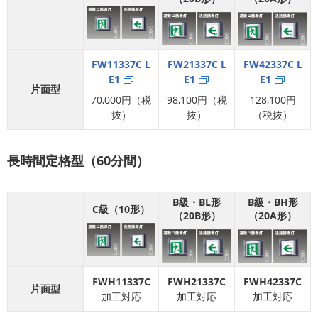
FW11337C L
FW21337C L
FW42337C L
E1
E1
E1
片面型
70,000円（税
98,100円（税
128,100円
抜）
抜）
（税抜）
長時間定格型（60分間）
B級・BL形
B級・BH形
C級（10形）
（20B形）
（20A形）
FWH11337C
FWH21337C
FWH42337C
片面型
加工対応
加工対応
加工対応