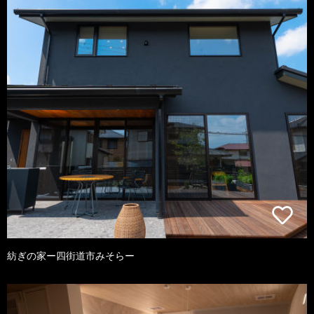
紡ぎの家ー四街道市みそらー