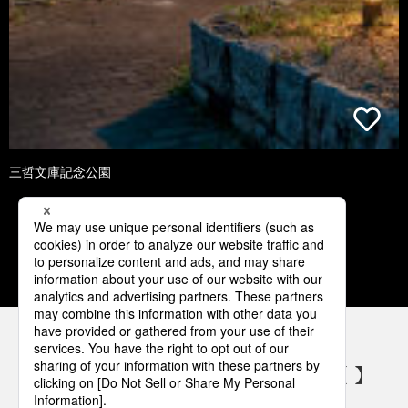
三哲文庫記念公園
1
2
3
4
5
パナソニックの電気設備 SNSアカウント