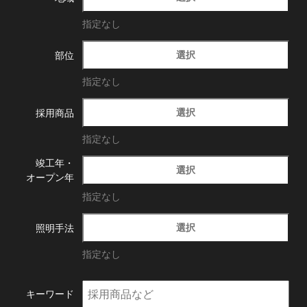
指定なし
選択
部位
指定なし
選択
採用商品
指定なし
竣工年・
選択
オープン年
指定なし
選択
照明手法
指定なし
キーワード