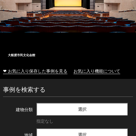
大船渡市民文化会館
❤ お気に入り保存した事例を見る
お気に入り機能について
事例を検索する
選択
建物分類
指定なし
選択
地域