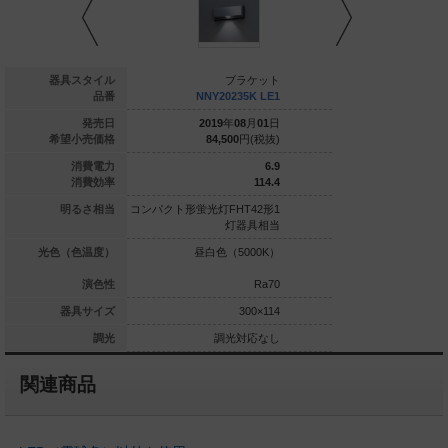
ブラケット
器具スタイル
ブラケット
ブ
NNN13600SK
品番
NNY20235K LE1
NNY2023
022
年
04
月
01
日
発売日
2019
年
08
月
01
日
2019
年
0
36,900
円(税抜)
希望小売価格
84,500
円(税抜)
84,500
---
W
消費電力
6.9
---
lm/W
消費効率
114.4
明るさ相当
コンパクト形蛍光灯FHT42形1
コンパクト形蛍光灯FHT
灯器具相当
灯
光色（色温度）
昼白色（5000K）
昼白色（5
演色性
Ra70
180×180
器具サイズ
300×114
調光対応なし
調光
調光対応なし
調光
関連商品