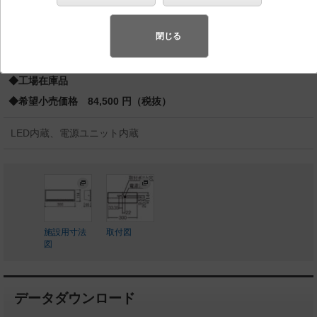
200形
バリュアブル商品
（省エネ・デザイン性・配光制御など様々なご
閉じる
要望にお応えできる商品群です。）
◆工場在庫品
◆希望小売価格 84,500 円（税抜）
LED内蔵、電源ユニット内蔵
施設用寸法
取付図
図
データダウンロード