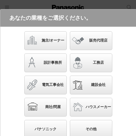
あなたの業種をご選択ください。
電気・建築設備（ビジネス）
フリーワード
品番・キーワード
検索
施主/オーナー
販売代理店
NNY20231K LE1
設計事務所
工務店
電気工事会社
建設会社
ブックマーク
NEW
かんたん照度計算
商社/問屋
ハウスメーカー
壁直付型 LED（電球色） ブラケット 通路用・横
長・対称配光 防雨型 AreaLux（エリアルクス） パ
パナソニック
その他
ネル付型 コンパクト形蛍光灯FHT42形1灯器具相当