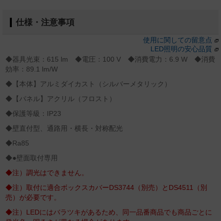
仕様・注意事項
使用に関しての留意点
LED照明の安心品質
◆器具光束：615 lm ◆電圧：100 V ◆消費電力：6.9 W ◆消費
効率：89.1 lm/W
◆【本体】アルミダイカスト（シルバーメタリック）
◆【パネル】アクリル（フロスト）
◆保護等級：IP23
◆壁直付型、通路用・横長・対称配光
◆Ra85
◆●壁面取付専用
◆注）調光はできません。
◆注）取付に適合ボックスカバーDS3744（別売）とDS4511（別
売）が必要です。
◆注）LEDにはバラツキがあるため、同一品番商品でも商品ごとに