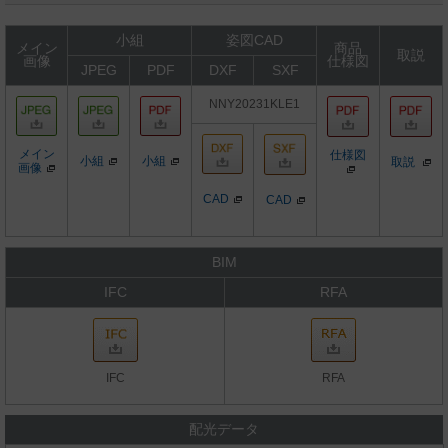
小組
姿図CAD
メイン
商品
取説
画像
仕様図
JPEG
PDF
DXF
SXF
NNY20231KLE1
メイン
仕様図
小組
小組
取説
画像
CAD
CAD
BIM
IFC
RFA
IFC
RFA
配光データ