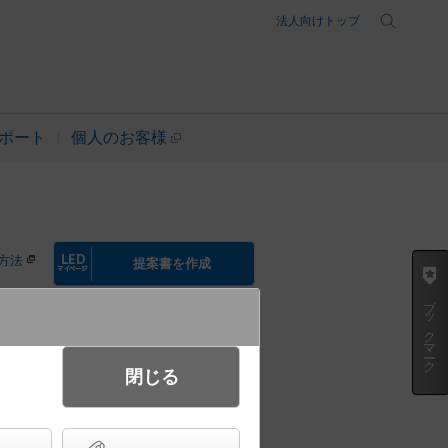
法人向けトップ
ポート
個人のお客様
方法
提案書を作成
ブックマーク
閉じる
ペンダント 美ルック・拡散タイ
灯器具相当