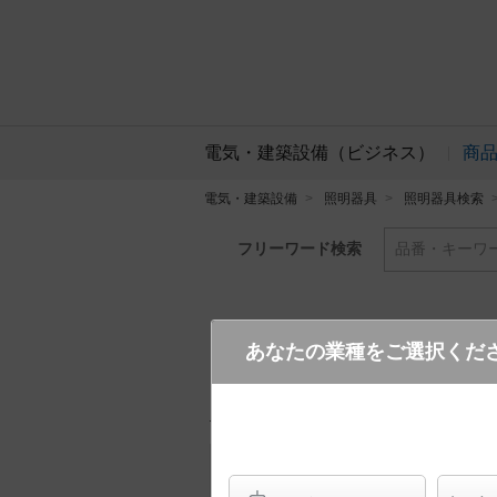
電気・建築設備（ビジネス）
商
電気・建築設備
照明器具
照明器具検索
フリーワード検索
品番・キーワ
あなたの業種をご選択くだ
LGB15285K LE1