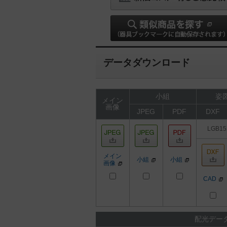
データダウンロード
小組
姿図
メイン
画像
JPEG
PDF
DXF
LGB15
メイン
小組
小組
画像
CAD
配光デー