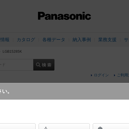
品情報
カタログ
各種データ
納入事例
業務支援
サ
LGB15285K
ード
ログイン
ご利用
さい。
天井吊下型 LED（電球色） ダイニング用
プ・直付タイプ パネルミナ 白熱電球60形1