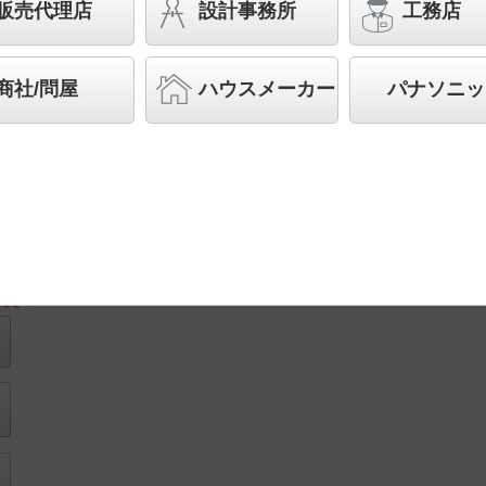
販売代理店
設計事務所
工務店
◆工場在庫品
◆希望小売価格 45,500 円（税抜）
商社/問屋
ハウスメーカー
パナソニッ
LED内蔵、電源ユニット内蔵
フランジ部
取付図
図
ださい