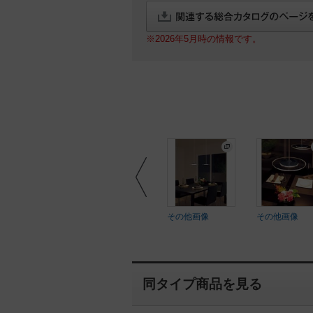
※2026年5月時の情報です。
ftEYE
SoftEYE
その他画像
その他画像
同タイプ商品を見る