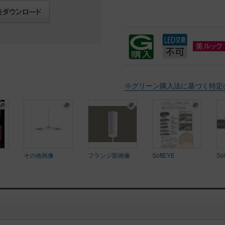
※グリーン購入法に基づく特定
その他画像
フランジ部画像
SoftEYE
So