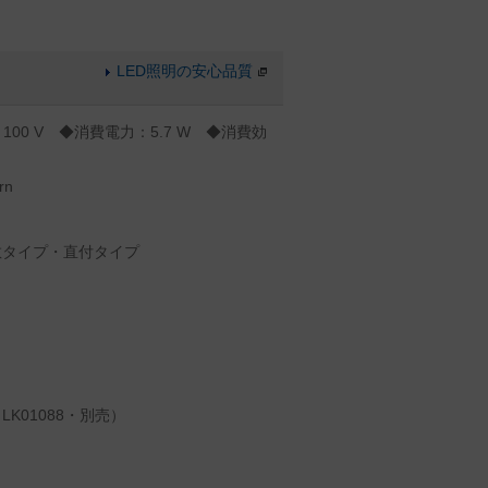
LED照明の安心品質
100 V ◆消費電力：5.7 W ◆消費効
rn
散タイプ・直付タイプ
K01088・別売）