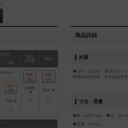
商品詳細
CAD
商品
光源
取説
仕様図
SXF
◆LED（高演色・電球色タイプ
285KLE1
時間40000時間（光束維持率7
仕様図
取説
CAD
寸法・質量
◆幅：φ250 mm ◆高：36 m
タ
◆質量：0.9 kg