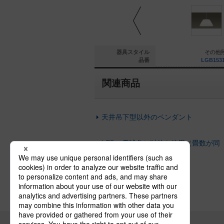
その他照明
その他照明
器具スタイル
その他
GB15314K
LGB15313K
品番
LGB153
関連商品
天井吊下型以外のペンダント
LED（電球色）以外を使用（畳数が同
じ）