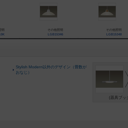
照明
その他照明
その他照明
10K
LGB15346
LGB15348
Stylish Modern以外のデザイン（畳数が
おなじ）
(器具ブッ