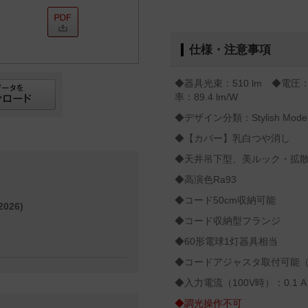
仕様・注意事項
◆器具光束：510 lm ◆電圧：
率：89.4 lm/W
◆デザイン分類：Stylish Mode
◆【カバー】乳白つや消し
◆天井吊下型、美ルック・拡
◆高演色Ra93
◆コード50cm収納可能
026)
◆コード収納型フランジ
◆60形電球1灯器具相当
◆コードアジャスタ取付可能（L
◆入力電流（100V時）：0.1 A
◆調光操作不可