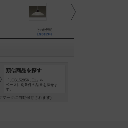
その他照明
その他照明
LGB15349
LGB15344
類似商品を探す
「LGB15285KLE1」を
ベースに別条件の品番を探せま
す。
クマークに自動保存されます)