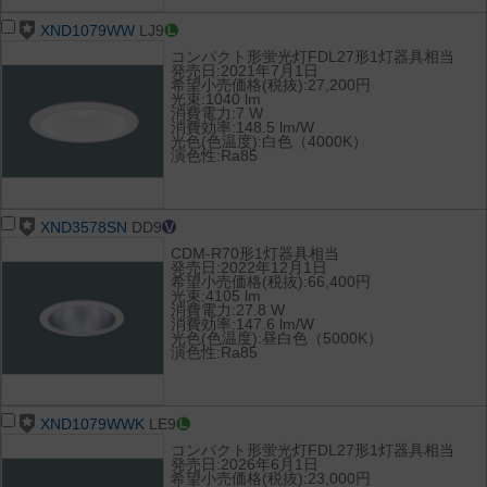
XND1079WW
LJ9
コンパクト形蛍光灯FDL27形1灯器具相当
発売日:2021年7月1日
希望小売価格(税抜):27,200円
光束:1040 lm
消費電力:7 W
消費効率:148.5 lm/W
光色(色温度):白色（4000K）
演色性:Ra85
XND3578SN
DD9
CDM-R70形1灯器具相当
発売日:2022年12月1日
希望小売価格(税抜):66,400円
光束:4105 lm
消費電力:27.8 W
消費効率:147.6 lm/W
光色(色温度):昼白色（5000K）
演色性:Ra85
XND1079WWK
LE9
コンパクト形蛍光灯FDL27形1灯器具相当
発売日:2026年6月1日
希望小売価格(税抜):23,000円