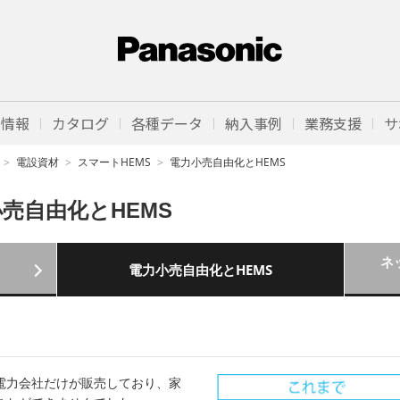
品情報
カタログ
各種データ
納入事例
業務支援
サ
電設資材
スマートHEMS
電力小売自由化とHEMS
小売自由化とHEMS
ネ
電力小売自由化とHEMS
電力会社だけが販売しており、家