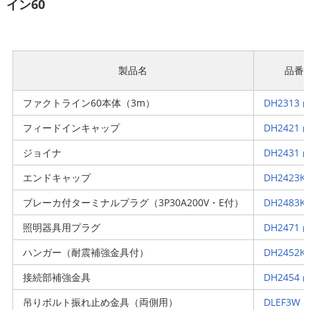
イン60
製品名
品番
ファクトライン60本体（3m）
DH2313
フィードインキャップ
DH2421
ジョイナ
DH2431
エンドキャップ
DH2423K
ブレーカ付ターミナルプラグ（3P30A200V・E付）
DH2483K
照明器具用プラグ
DH2471
ハンガー（耐震補強金具付）
DH2452K
接続部補強金具
DH2454
吊りボルト振れ止め金具（両側用）
DLEF3W