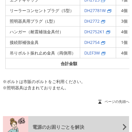
リーラーコンセントプラグ（S型）
DH27781W
4個
照明器具用プラグ（L型）
DH2772
3個
ハンガー（耐震補強金具付）
DH2752K1
4個
接続部補強金具
DH2754
1個
吊りボルト振れ止め金具（両側用）
DLEF3W
4個
合計金額
※ボルトは市販のボルトをご利用ください。
※照明器具は含まれておりません。
ページの先頭へ
電源のお困りごとを解決