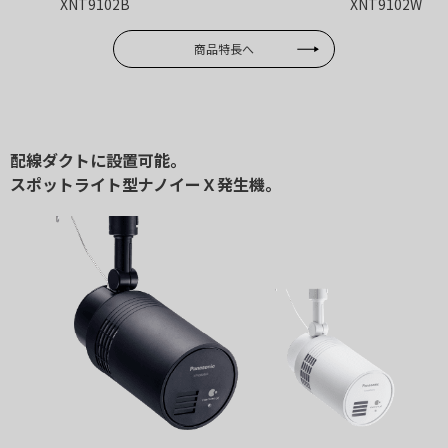
XNT9102B
XNT9102W
商品特長へ
配線ダクトに設置可能。
スポットライト型ナノイーＸ発生機。