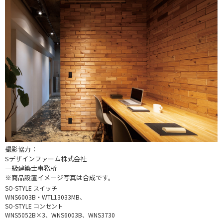
撮影協力：
Sデザインファーム株式会社
一級建築士事務所
※商品設置イメージ写真は合成です。
SO-STYLE スイッチ
WNS6003B・WTL13033MB、
SO-STYLE コンセント
WNS5052B×3、WNS6003B、WNS3730