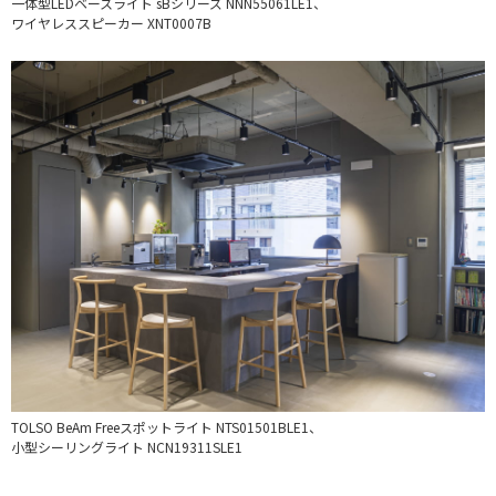
一体型LEDベースライト sBシリーズ NNN55061LE1、
ワイヤレススピーカー XNT0007B
TOLSO BeAm Freeスポットライト NTS01501BLE1、
小型シーリングライト NCN19311SLE1