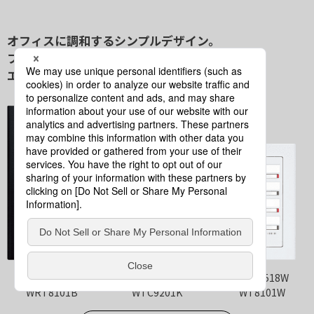
オフィスに調和するシンプルデザイン。
フル2線式リモコン
エイトフリースイッチ（8コ用）。
WRT5518B
WRT5518
WRT5518W
WRT8101B
WTC9201K
WT8101W