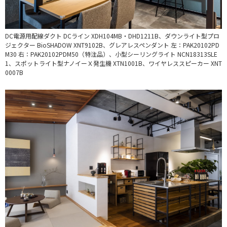
DC電源用配線ダクト DCライン XDH104MB・DHD1211B、ダウンライト型プロ
ジェクター BioSHADOW XNT9102B、グレアレスペンダント 左：PAK20102PD
M30 右：PAK20102PDM50（特注品）、小型シーリングライト NCN18313SLE
1、スポットライト型ナノイーＸ発生機 XTN1001B、ワイヤレススピーカー XNT
0007B