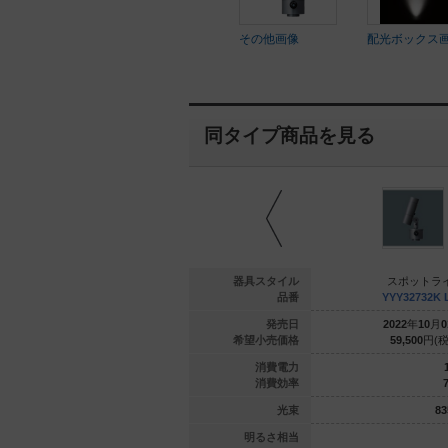
その他画像
配光ボックス
同タイプ商品を見る
ットライト
スポットライト
器具スタイル
スポットラ
32217 LE1
YYY32117K LE1
品番
YYY32732K 
年
09
月
01
日
2022
年
10
月
01
日
発売日
2022
年
10
月
0
200
円(税抜)
71,000
円(税抜)
希望小売価格
59,500
円(税
31
17.1
消費電力
39.3
38.8
消費効率
7
1220
lm
665
lm
光束
83
明るさ相当