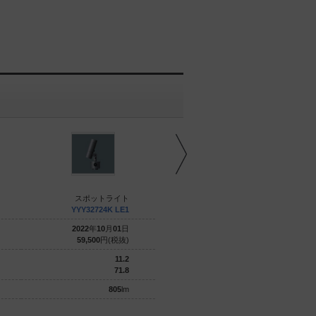
スポットライト
スポットライト
YYY32724K LE1
YYY32222 LE1
2022
年
10
月
01
日
2020
年
09
月
01
日
59,500
円(税抜)
77,900
円(税抜)
11.2
31
71.8
71.6
805
lm
2220
lm