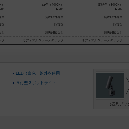
K）
白色（4000K）
電球色（3000K）
a84
Ra84
Ra84
専用
据置取付専用
据置取付専用
雨型
防雨型
防雨型
なし
調光対応なし
調光対応なし
ック
ミディアムグレーメタリック
ミディアムグレーメタリック
LED（白色）以外を使用
直付型スポットライト
(器具ブッ