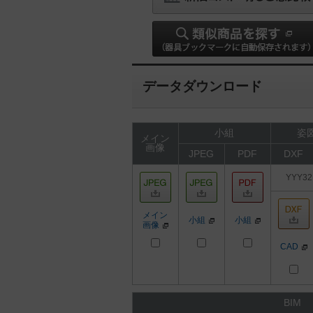
データダウンロード
小組
姿図
メイン
画像
JPEG
PDF
DXF
YYY32
メイン
小組
小組
画像
CAD
BIM