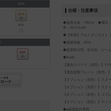
RFA
仕様・注意事項
◆器具光束：780 lm ◆電圧：
RFA
率：45.6 lm/W
◆【本体】アルミダイカスト
タ
◆保護等級：IP23
◆据置取付型、彩光色・ビーム角2
◆Ra85
【適合スパイク（別売）】YYY9
【適合据置プレート（別売）】YY
【オプション（別売）】スヌートY
【オプション（別売）】スラッシ
【オプション（別売）】スプレッ
【オプション（別売）】ディフュ
◆●据置取付専用