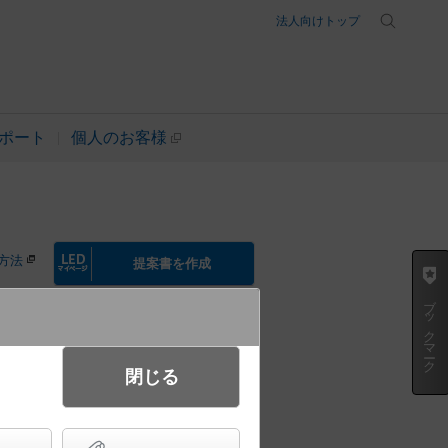
法人向けトップ
ポート
個人のお客様
方法
提案書を作成
ブックマーク
閉じる
 彩光色・ビーム角29度 防雨型
ータイプ／パネル付型