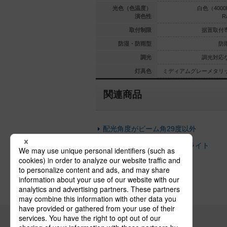
（3000K）
電球色（3000K）
光色（色温度）
白色（4000
Ra90
Ra90
演色性
R
置取付専用
据置取付専用
取付制限
据置取付
防雨型
防雨型
防湿・防雨型
防
光対応なし
調光対応なし
調光
調光対応
メタリック
ミディアムグレーメタリック
灯具色
ミディアムグレーメタリ
関連商品
配光角度がビーム角29度以外
本体の仕上が違うスポットライト