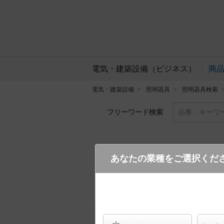
電気・建築設備（ビジネス）
商
電気・建築設備
照明器具
照明器具検索
フリーワード検索
品番・キーワ
あなたの業種をご選択くだ
YYY32126K LE1
(1100 l