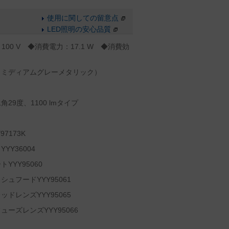
使用に関しての留意点
LED照明の安心品質
100 V ◆消費電力：17.1 W ◆消費効
（ミディアムグレーメタリック）
9度、1100 lmタイプ
7173K
Y36004
YY95060
ュフードYYY95061
ドレンズYYY95065
ーズレンズYYY95066