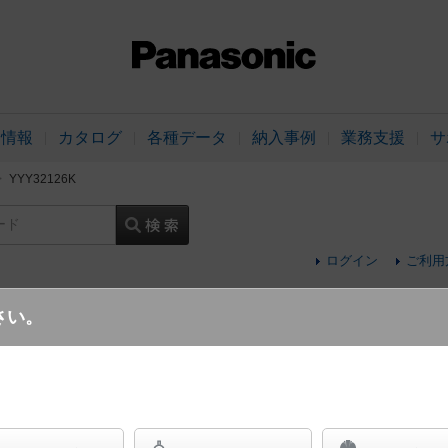
品情報
カタログ
各種データ
納入事例
業務支援
サ
YYY32126K
ード
ログイン
ご利用
さい。
mタイプ)
据置取付型 LED（白色） スポットライト
SmartArchi（スマートアーキ） シリンダ