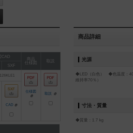
商品詳細
CAD
商品
光源
取説
仕様図
SXF
◆LED（白色） ◆色温度：40
126KLE1
維持率70％）
仕様図
取説
CAD
寸法・質量
◆質量：1.7 kg