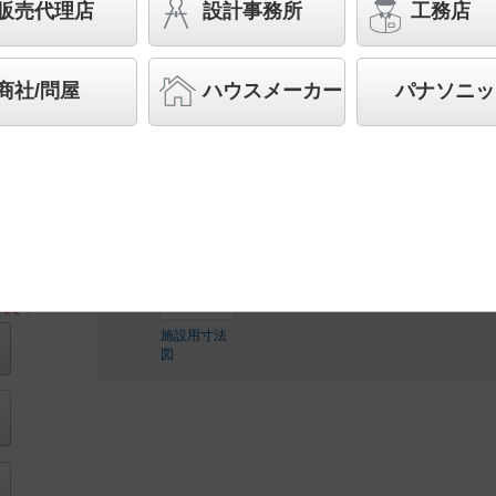
販売代理店
設計事務所
工務店
スペシャル商品
（先端技術や優れたデザイン性を持ち
案する商品群です）
商社/問屋
ハウスメーカー
パナソニッ
◆受注品
◆希望小売価格 71,000 円（税抜）
LED内蔵、電源ユニット内蔵
ださい
施設用寸法
図