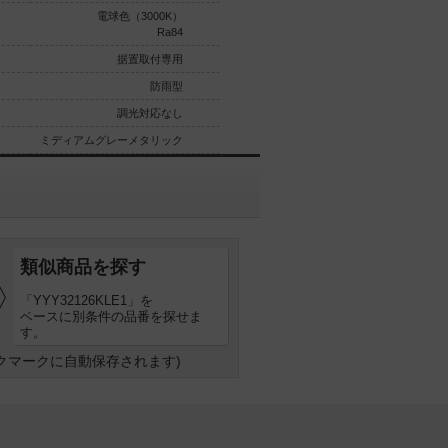
電球色（3000K）
白色（4000K）
Ra84
Ra84
据置取付専用
据置取付専用
防雨型
防雨型
調光対応なし
調光対応なし
ミディアムグレーメタリック
ミディアムグレーメタリック
類似商品を探す
「YYY32126KLE1」を
ベースに別条件の品番を探せま
す。
クマークに自動保存されます)