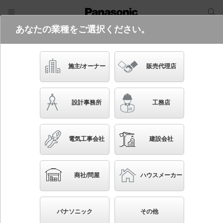
あなたの業種をご選択ください。
電気・建築設備（ビジネス）
ログイン
ご利用方法
照明器具検索
施主/オーナー
販売代理店
フリーワード
品番・キーワード
検索
設計事務所
工務店
検索条件 :
関連商品検索 LED（昼白色）以外を使用
電気工事会社
建設会社
条件を選び直す
ブックマーク
310
検索結果
件
1/31
◀
▶
▼
商社/問屋
ハウスメーカー
生産終了品を省く
生産終了予定品を省く
パナソニック
その他