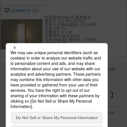
LGW80270
LE1
白熱電球60形1灯器具相当
発売日:2017年4月21日
希望小売価格(税抜):15,900円
光束:492 lm
消費電力:6.1 W
消費効率:80.6 lm/W
光色(色温度):電球色（2700K）
演色性:Ra83
全て
チェック
チェック
した器具を
パナソニックの電気設備 SNSアカウント
サイトのご利用にあたって
クッキーポリシー
個人情報保護方針
パナソニック ホールディングス
Area/Country