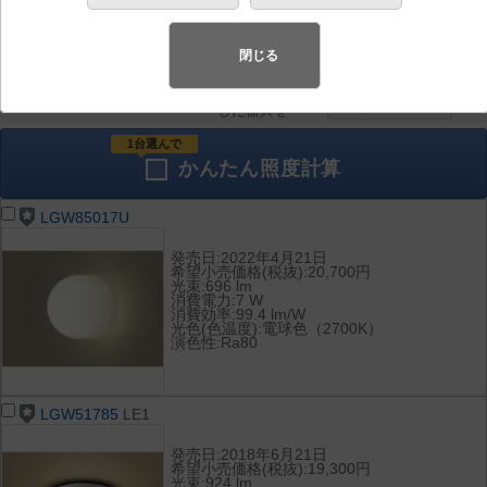
器具を比較
各種データ
して表示
ダウンロード
閉じる
全て
チェック
チェック
した器具を
1台選んで
かんたん
照度計算
LGW85017U
発売日:2022年4月21日
希望小売価格(税抜):20,700円
光束:696 lm
消費電力:7 W
消費効率:99.4 lm/W
光色(色温度):電球色（2700K）
演色性:Ra80
LGW51785
LE1
発売日:2018年6月21日
希望小売価格(税抜):19,300円
光束:924 lm