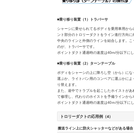
■乗り移り装置（1）トラバーサ
シャーシに乗せられてるボディを乗用車用から
ント部分のトロリーダクトをライン進行方向に
中央のラインと外側のラインを結合します。こ
のが、トラバーサです。
ポイントダクト通過時の速度は40m/分以下に
■乗り移り装置（2）ターンテーブル
ボディをシャーシの上に降ろし空（から）にな
運ぶか、ライトバン用のコンベアに運ぶかによ
り替えます。
また、途中でトラブルを起こしたホイストがあ
て修理し、代わりのホイストを予備ラインから
ポイントダクト通過時の速度は40ｍ/分以下に
トロリーダクトの応用例（4）
搬送ライン上に防火シャッターなどがある場合