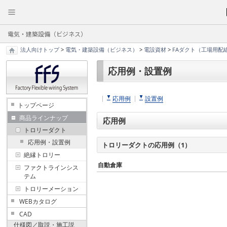
電気・建築設備（ビジネス）
法人向けトップ
>
電気・建築設備（ビジネス）
>
電設資材
>
FAダクト（工場用配
応用例・設置例
応用例
設置例
トップページ
商品ラインナップ
応用例
トロリーダクト
応用例・設置例
トロリーダクトの応用例（1）
絶縁トロリー
自動倉庫
ファクトラインシス
テム
トロリーメーション
WEBカタログ
CAD
仕様図／取説・施工説