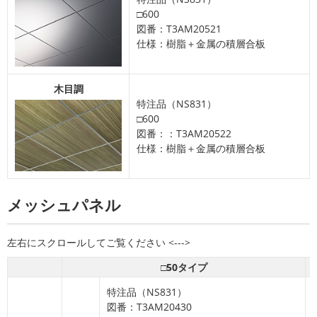
□600
図番：T3AM20521
仕様：樹脂＋金属の積層合板
木目調
特注品（NS831）
□600
図番：：T3AM20522
仕様：樹脂＋金属の積層合板
メッシュパネル
□50タイプ
特注品（NS831）
図番：T3AM20430