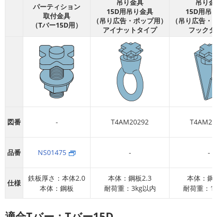
吊り金具
吊り金
パーティション
15D用吊り金具
15D用吊
取付金具
（吊り広告・ポップ用）
（吊り広告・
（Tバー15D用）
アイナットタイプ
フックタ
図番
-
T4AM20292
T4AM20
品番
NS01475
-
-
鉄板厚さ：本体2.0
本体：鋼板2.3
本体：鋼板
仕様
本体：鋼板
耐荷重：3kg以内
耐荷重：1
適合Tバー：Tバー15D