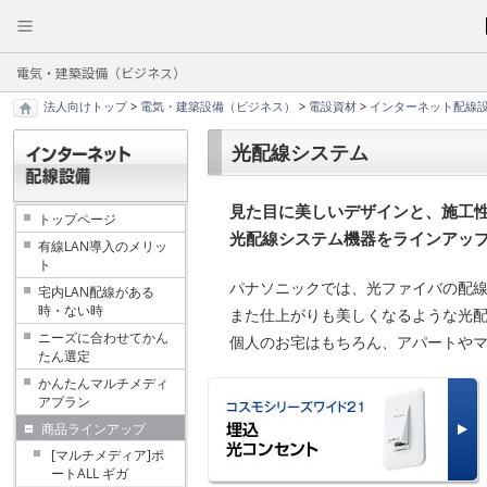
電気・建築設備（ビジネス）
法人向けトップ
>
電気・建築設備（ビジネス）
>
電設資材
>
インターネット配線
光配線システム
見た目に美しいデザインと、施工
トップページ
光配線システム機器をラインアッ
有線LAN導入のメリッ
ト
パナソニックでは、光ファイバの配
宅内LAN配線がある
時・ない時
また仕上がりも美しくなるような光
ニーズに合わせてかん
個人のお宅はもちろん、アパートや
たん選定
かんたんマルチメディ
アプラン
商品ラインアップ
[マルチメディア]ポ
ートALL ギガ