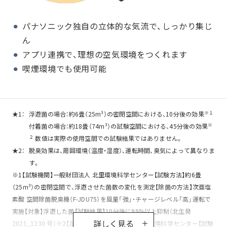
パナソニック独自の立体的な気流で、しっかり集じ
ん
アプリ連携で、理想の空気環境をつくれます
喫煙環境でも使用可能
※１
★1：
浮遊菌の場合：約6畳（25m³）の密閉空間における、10分後の効果
※
付着菌の場合：約18畳（74m³）の試験空間における、45分後の効果
２
数値は実際の使用空間での試験結果ではありません。
★2：
脱臭効果は、周囲環境（温度・湿度）、運転時間、臭気によって異なりま
す。
※1【試験機関】一般財団法人 北里環境科学センター【試験方法】約6畳
（25m³）の密閉空間で、浮遊させた菌数の変化を測定【除菌の方法】次亜塩
素酸 空間除菌脱臭機（F-JDU75）を風量「強」・チャージレベル「高」運転で
実施【対象】浮遊した菌【試験結果】10分後に99%以上抑制（北生発
詳しく見る
2021_1230 号）※2【試験機関】一般財団法人 北里環境科学センター【試験