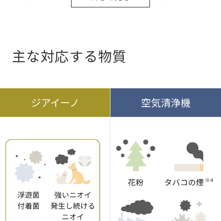
方法】約18畳（74m³）の試験空間で、室内中央と室内奥に置いたシャーレ
に付着させた菌数の変化を測定【除菌の方法】次亜塩素酸 空間除菌脱臭機
（F-JDU75）を風量「強」・チャージレベル「高」運転で実施【対象】シャーレ
に付着した菌【試験結果】45分後に99%以上抑制（北生発 2021_0370 号）
主な対応する物質
ジアイーノ
空気清浄機