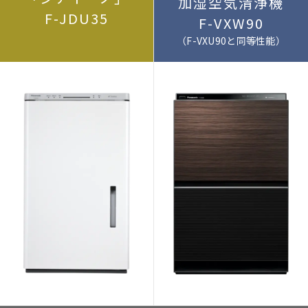
加湿空気清浄機
F-JDU35
F-VXW90
（F-VXU90と同等性能）