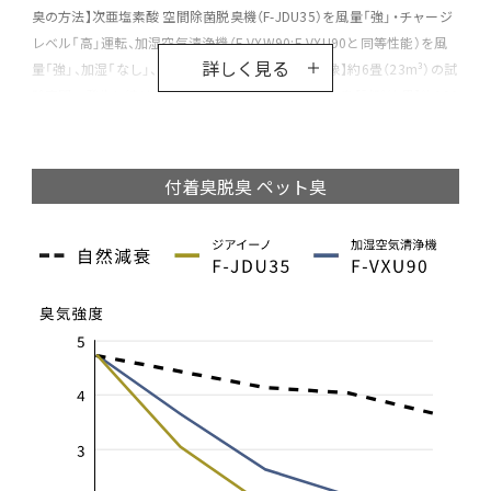
臭の方法】次亜塩素酸 空間除菌脱臭機（F-JDU35）を風量「強」・チャージ
レベル「高」運転、加湿空気清浄機（F-VXW90:F-VXU90と同等性能）を風
詳しく見る
量「強」、加湿「なし」、気流「ニオイ」運転で実施【対象】約6畳（23m³）の試
験空間の発生し続ける空間臭【臭気成分】擬似ペット臭【試験結果】約120
分後に次亜塩素酸 空間除菌脱臭機（F-JDU35）は臭気強度1.4に低減、加
湿空気清浄機（F-VXW90:F-VXU90と同等性能）は臭気強度2.7に低減
付着臭脱臭 ペット臭