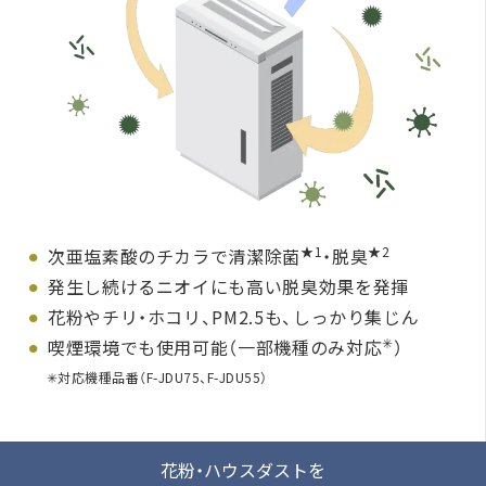
★1
★2
次亜塩素酸のチカラで清潔除菌
・脱臭
発生し続けるニオイにも高い脱臭効果を発揮
花粉やチリ・ホコリ、PM2.5も、しっかり集じん
✳︎
喫煙環境でも使用可能（一部機種のみ対応
）
✳︎対応機種品番（F-JDU75、F-JDU55）
花粉・ハウスダストを