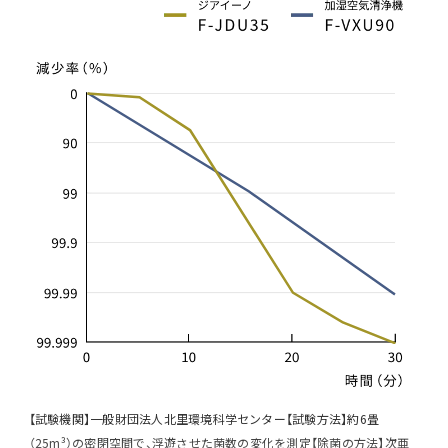
【試験機関】一般財団法人北里環境科学センター【試験方法】約6畳
（25m³）の密閉空間で、浮遊させた菌数の変化を測定【除菌の方法】次亜