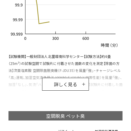
【試験機関】一般財団法人北里環境科学センター【試験方法】約6畳
（25m³）の試験空間で試験片に付着させた菌数の変化を測定【除菌の方
法】次亜塩素酸 空間除菌脱臭機（F-JDU35）を風量「強」・チャージレベル
「高」運転、加湿空気清浄機（F-VXW90:F-VXU90と同等性能）を風量「強」、
詳しく見る
加湿「なし」、気流「ハウスダスト」運転で実施【対象】試験片に付着した菌
【試験結果】次亜塩素酸 空間除菌脱臭機（F-JDU35）は約2.0時間で99.9％
以上抑制（北生発2023_0038号）加湿空気清浄機（F-VXW90:F-VXU90と
同等性能）は約12時間で99％以上抑制（北生発2022_0134 号）
空間脱臭 ペット臭