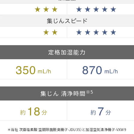
定格加湿能力
※5
集じん 清浄時間
＊当社 次亜塩素酸 空間除菌脱臭機（F-JDU35）と加湿空気清浄機（F-VXW9