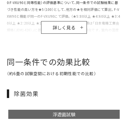
0:F-VXU90と同等性能）の評価基準について、同一条件での試験結果に基
づき性能の高い方を★5（100）として、他方の★を相対評価にて算出。F-V
XW90と機能が同一のF-VXU90にて評価。（★5：80以上 ★4：60以上 ★3：4
0以上 ★2：20以上 ★1：20未満）＊加湿量、適用床面積は「日本電機工業会
詳しく見る
規格（JEM1426）」に基づく、室温20℃・湿度30％の場合です。室内の温度
や湿度によって、加湿量、連続運転時間は変わります。※5 清浄時間とは、
「日本電機工業会規格（JEM1467）」で定められた基準により、8畳相当のお
部屋で規定の粉塵濃度の汚れが基準値以下になるまでの時間です。
同一条件での効果比較
（約6畳の試験空間における初期性能での比較）
除菌効果
浮遊菌試験