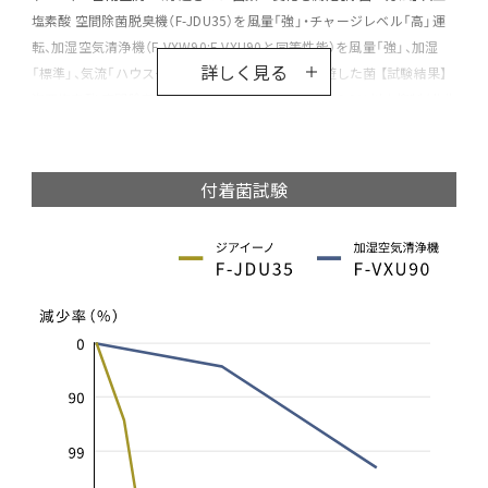
塩素酸 空間除菌脱臭機（F-JDU35）を風量「強」・チャージレベル「高」運
転、加湿空気清浄機（F-VXW90:F-VXU90と同等性能）を風量「強」、加湿
詳しく見る
「標準」、気流「ハウスダスト」運転で実施【対象】浮遊した菌 【試験結果】
次亜塩素酸 空間除菌脱臭機（F-JDU35）は約20分で99.9％以上抑制（北生
発 2022_0548 号） 加湿空気清浄機（F-VXW90:F-VXU90と同等性能）は
約30分で99.9％以上（北生発 2021_0577 号）
付着菌試験