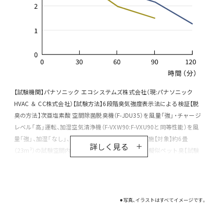
【試験機関】パナソニック エコシステムズ株式会社（現:パナソニック
HVAC ＆ CC株式会社）【試験方法】6段階臭気強度表示法による検証【脱
臭の方法】次亜塩素酸 空間除菌脱臭機（F-JDU35）を風量「強」・チャージ
レベル「高」運転、加湿空気清浄機（F-VXW90:F-VXU90と同等性能）を風
量「強」、加湿「なし」、気流「ハウスダスト」運転で実施【対象】約6畳
詳しく見る
（23m³）の試験空間内に設置した試験布【臭気成分】擬似ペット臭【試験
結果】次亜塩素酸 空間除菌脱臭機（F-JDU35）は約90分で臭気強度1.5に
低減、加湿空気清浄機（F-VXW90:F-VXU90と同等性能）は約120分で臭気
強度1.3に低減
⚫︎写真、イラストはすべてイメージです。