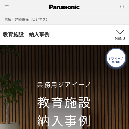
電気・建築設備（ビジネス）
教育施設 納入事例
ジアイーノ
MENU
業務用ジアイーノ
教育施設
納入事例