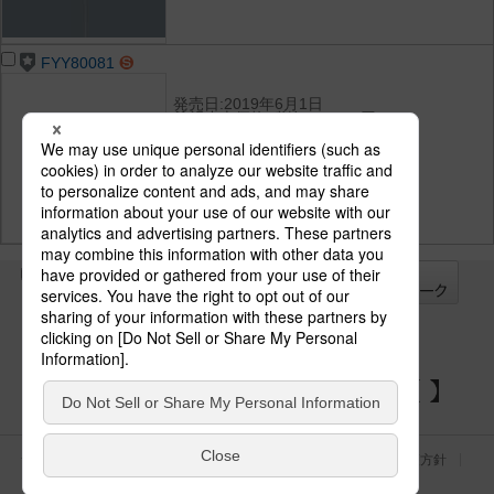
FYY80081
発売日:2019年6月1日
希望小売価格(税抜):18,600円
光束:-
消費電力:-
消費効率:-
光色(色温度):-
演色性:-
全て
チェック
チェック
した器具を
パナソニックの電気設備 SNSアカウント
サイトのご利用にあたって
クッキーポリシー
個人情報保護方針
パナソニック ホールディングス