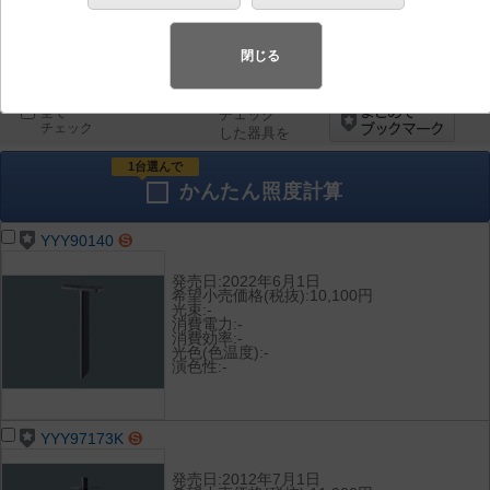
器具を比較
各種データ
閉じる
して表示
ダウンロード
全て
チェック
チェック
した器具を
1台選んで
かんたん
照度計算
YYY90140
発売日:2022年6月1日
希望小売価格(税抜):10,100円
光束:-
消費電力:-
消費効率:-
光色(色温度):-
演色性:-
YYY97173K
発売日:2012年7月1日