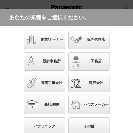
あなたの業種をご選択ください。
電気・建築設備（ビジネス）
ログイン
ご利用方法
照明器具検索
施主/オーナー
販売代理店
フリーワード
品番・キーワード
検索
設計事務所
工務店
検索条件 :
関連商品検索 SmartArchi（スマートアーキ）の取付
部品
電気工事会社
建設会社
ブックマーク
条件を選び直す
商社/問屋
ハウスメーカー
35
検索結果
件
1/4
◀
▶
▼
生産終了品を省く
生産終了予定品を省く
パナソニック
その他